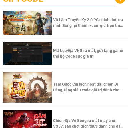
Võ Lâm Truyền Kỳ 2.0 PC chính thức ra
mắt: Sống lại thanh xuân, giữ trọn tinh
thần Võ Lâm
MU Lục Địa VNG ra mắt, gửi tặng game
thủ bộ Code cực giá trị
Tam Quốc Chí kích hoạt đại chiến Di
Lăng, tặng siêu code giá trị dành cho
100 độc giả đầu tiên.
Chiến Địa Vô Song ra mắt máy chủ
VS57, sân chơi đích thực dành cho dân