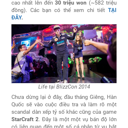
cao nhất lên đến
3
0 triệu won
(~582 triệu
đồng). Các bạn có thể xem chi tiết
TẠI
ĐÂY
.
Life tại BlizzCon 2014
Chưa dừng lại ở đây, đầu tháng Giêng, Hàn
Quốc sẽ vào cuộc điều tra và làm rõ một
scandal dàn xếp tỷ số khác cũng của game
StarCraft 2
. Đây là một một vụ bán độ lớn
có liên quan đến một số cá nhân từ vụ bắt