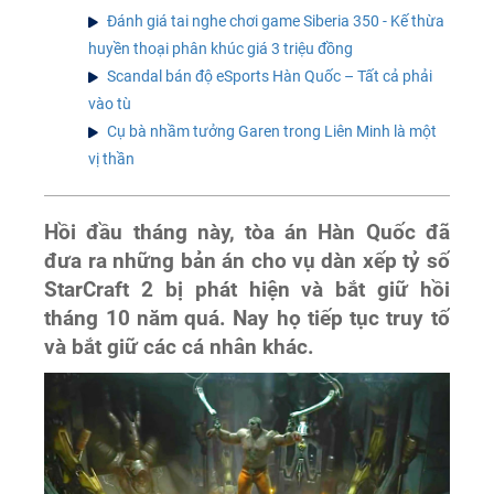
Đánh giá tai nghe chơi game Siberia 350 - Kế thừa
huyền thoại phân khúc giá 3 triệu đồng
Scandal bán độ eSports Hàn Quốc – Tất cả phải
vào tù
Cụ bà nhầm tưởng Garen trong Liên Minh là một
vị thần
Hồi đầu tháng này, tòa án Hàn Quốc đã
đưa ra những bản án cho vụ dàn xếp tỷ số
StarCraft 2 bị phát hiện và bắt giữ hồi
tháng 10 năm quá. Nay họ tiếp tục truy tố
và bắt giữ các cá nhân khác.