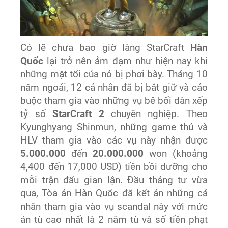
Có lẽ chưa bao giờ làng StarCraft
Hàn
Quốc
lại trở nên ảm đạm như hiện nay khi
những mặt tối của nó bị phơi bày. Tháng 10
năm ngoái, 12 cá nhân đã bị bắt giữ và cáo
buộc tham gia vào những vụ bê bối dàn xếp
tỷ số
StarCraft 2
chuyên nghiệp. Theo
Kyunghyang Shinmun, những game thủ và
HLV tham gia vào các vụ này nhận được
5.000.000
đến
20.000.000
won (khoảng
4,400 đến 17,000 USD) tiền bồi dưỡng cho
mỗi trận đấu gian lận. Đầu tháng tư vừa
qua, Tòa án Hàn Quốc đã kết án những cá
nhân tham gia vào vụ scandal này với mức
án tù cao nhất là 2 năm tù và số tiền phạt