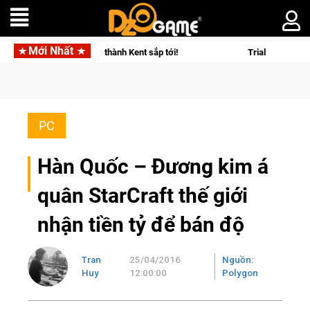
Mới Nhất
ơng Quyền thành Kent sắp tới!
Trial Xtreme Freedom – Game đ
PC
Hàn Quốc – Đương kim á
quân StarCraft thế giới
nhận tiền tỷ để bán độ
Tran
25/04/2016
Nguồn:
Huy
12:00:00
Polygon