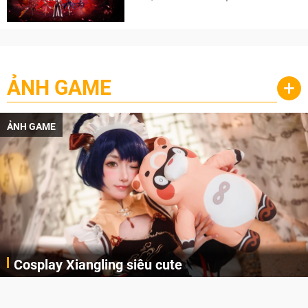
cày
ẢNH GAME
+
ẢNH GAME
Cosplay Xiangling siêu cute
Cùng thưởng thức những hình ảnh cosplay Xiangling trong Genshin Impact siêu dễ thương của người dùng Weibo "阿包也是兔娘"