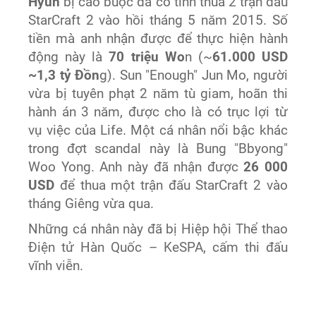
Hyun
bị cáo buộc đã cố tình thua 2 trận đấu
StarCraft 2 vào hồi tháng 5 năm 2015. Số
tiền mà anh nhận được để thực hiện hành
động này là
70 triệu Wo
n (~
61.000 USD
~1,3 tỷ Đồn
g). Sun "Enough" Jun Mo, người
vừa bị tuyên phạt 2 năm tù giam, hoãn thi
hành án 3 năm, được cho là có trục lợi từ
vụ việc của Life. Một cá nhân nổi bậc khác
trong đợt scandal này là Bung "Bbyong"
Woo Yong. Anh này đã nhận được
26 000
USD
để thua một trận đấu StarCraft 2 vào
tháng Giêng vừa qua.
Những cá nhân này đã bị Hiệp hội Thể thao
Điện tử Hàn Quốc – KeSPA, cấm thi đấu
vĩnh viễn.