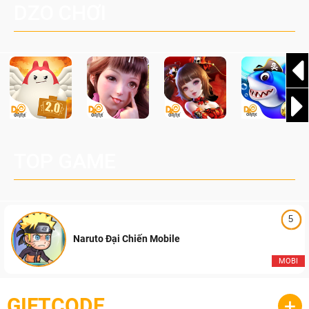
DZO CHƠI
TOP GAME
5
Naruto Đại Chiến Mobile
MOBI
GIFTCODE
+