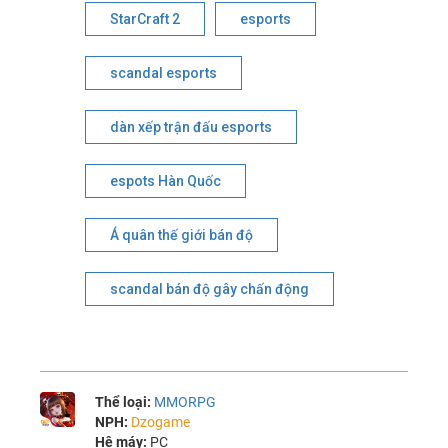
StarCraft 2
esports
scandal esports
dàn xếp trận đấu esports
espots Hàn Quốc
Á quân thế giới bán độ
scandal bán độ gây chấn động
Thể loại:
MMORPG
NPH:
Dzogame
Hệ máy:
PC