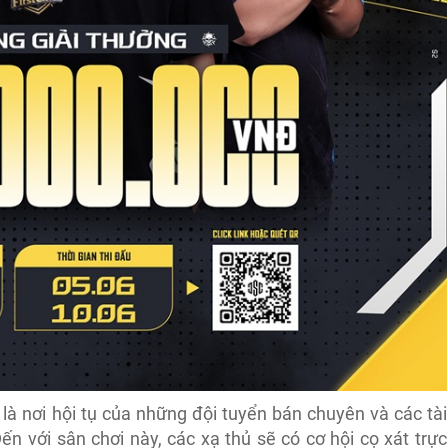
à nơi hội tụ của những đội tuyển bán chuyên và các tài
n với sân chơi này, các xạ thủ sẽ có cơ hội cọ xát trực