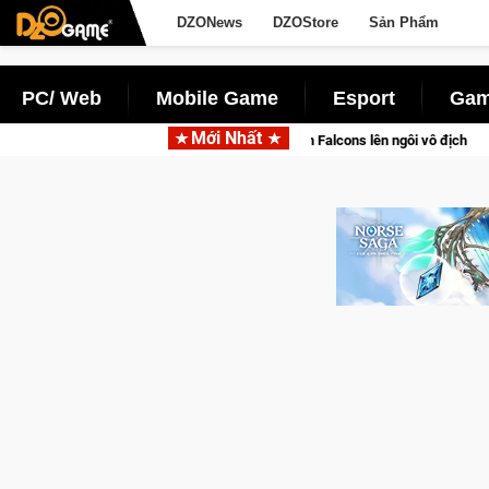
DZONews
DZOStore
Sản Phẩm
PC/ Web
Mobile Game
Esport
Gam
Mới Nhất
đầy cảm xúc, Team Falcons lên ngôi vô địch
Trở thành "Đại ca