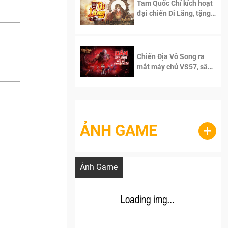
Tam Quốc Chí kích hoạt
đại chiến Di Lăng, tặng
siêu code giá trị dành
cho 100 độc giả đầu
tiên.
Chiến Địa Vô Song ra
mắt máy chủ VS57, sân
chơi đích thực dành cho
dân cày
ẢNH GAME
+
Lala Croft vừa nóng vừa xinh dưới nét vẽ
của AI
Ảnh Game