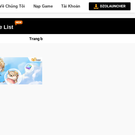
Về Chúng Tôi
Nạp Game
Tài Khoản
 List
ame thủ Crossfire sẽ lộng lẫy ánh đèn với Kho Báu Hoàng Gia Sapphire Neon P