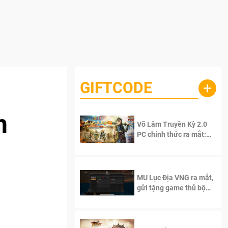
GIFTCODE
+
n
Võ Lâm Truyền Kỳ 2.0
PC chính thức ra mắt:
Sống lại thanh xuân, giữ
trọn tinh thần Võ Lâm
MU Lục Địa VNG ra mắt,
gửi tặng game thủ bộ
Code cực giá trị