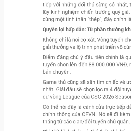
tiếp với những đối thủ sừng sỏ nhất, 
lũy kinh nghiệm chiến trường quý gi
cùng một tinh thần "thép", đây chính l
Quyền lợi hấp dẫn: Từ phần thưởng kh
Không chỉ là nơi cọ xát, Vòng tuyển 
giải thưởng và lộ trình phát triển vô 
Điểm đáng chú ý đầu tiên chính là quỹ
tuyển chọn lên đến 88.000.000 VNĐ, m
bán chuyên.
Game thủ cũng sẽ săn tìm chiếc vé ướ
nhất. Giải đấu sẽ chọn lọc ra 4 đội tu
dự vòng League của CSC 2026 Season
Có thể nói đây là cánh cửa trực tiếp d
chính thống của CFVN. Nó sẽ đi kèm
tháng từ các clan/đội tuyển chủ quản.