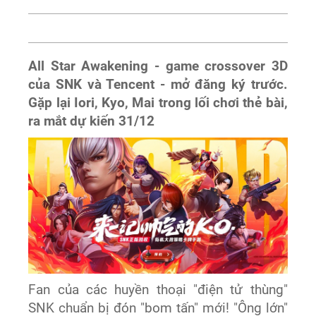
All Star Awakening - game crossover 3D
của SNK và Tencent - mở đăng ký trước.
Gặp lại Iori, Kyo, Mai trong lối chơi thẻ bài,
ra mắt dự kiến 31/12
Fan của các huyền thoại "điện tử thùng"
SNK chuẩn bị đón "bom tấn" mới! "Ông lớn"