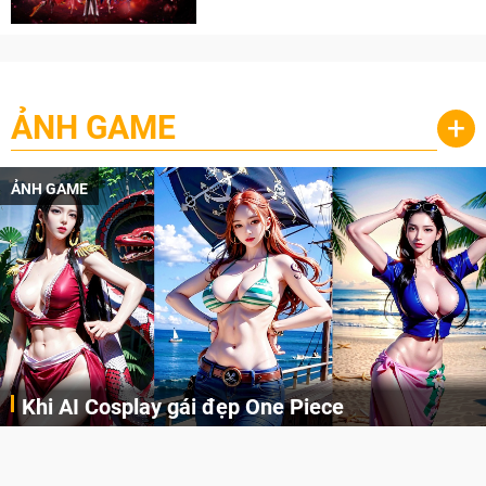
cày
ẢNH GAME
+
ẢNH GAME
Khi AI Cosplay gái đẹp One Piece
Những cô nàng nóng bỏng Boa Hancock, Nico Robin, Nami, Yamato hay Perona được AI vẽ lại dưới hình thức Cosplay cực kỳ chuẩn chỉnh.