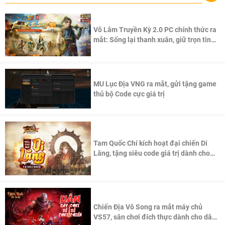
Võ Lâm Truyền Kỳ 2.0 PC chính thức ra
mắt: Sống lại thanh xuân, giữ trọn tinh
thần Võ Lâm
MU Lục Địa VNG ra mắt, gửi tặng game
thủ bộ Code cực giá trị
Tam Quốc Chí kích hoạt đại chiến Di
Lăng, tặng siêu code giá trị dành cho
100 độc giả đầu tiên.
Chiến Địa Vô Song ra mắt máy chủ
VS57, sân chơi đích thực dành cho dân