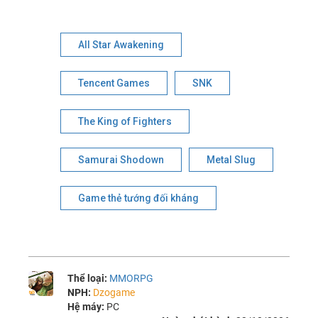
All Star Awakening
Tencent Games
SNK
The King of Fighters
Samurai Shodown
Metal Slug
Game thẻ tướng đối kháng
Thể loại:
MMORPG
NPH:
Dzogame
Hệ máy:
PC