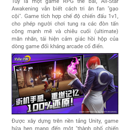
Tuy là một game RPG thẻ bài, All-Star
Awakening vẫn biết cách tri ân fan "gạo
cội". Game tích hợp chế độ chiến đấu 1v1,
cho phép người chơi tung ra các đòn tấn
công mạnh mẽ và chiêu cuối (ultimate)
mãn nhãn, tái hiện cảm giác hồi hộp của
dòng game đối kháng arcade cổ điển.
Được xây dựng trên nền tảng Unity, game
hứa hẹn mang đến một "thành phố chiến