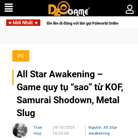
Mới Nhất
hú sinh tồn lên di động với tên gọi Palworld Online
Gia Nhập
PC
All Star Awakening –
Game quy tụ “sao” từ KOF,
Samurai Shodown, Metal
Slug
Tran
29/10/2025
Nguồn: All Star
Huy
16:30:00
Awakening