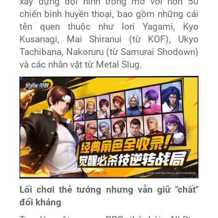
xây dựng đội hình trong mơ với hơn 50
chiến binh huyền thoại, bao gồm những cái
tên quen thuộc như Iori Yagami, Kyo
Kusanagi, Mai Shiranui (từ KOF), Ukyo
Tachibana, Nakoruru (từ Samurai Shodown)
và các nhân vật từ Metal Slug.
Lối chơi thẻ tướng nhưng vẫn giữ "chất"
đối kháng