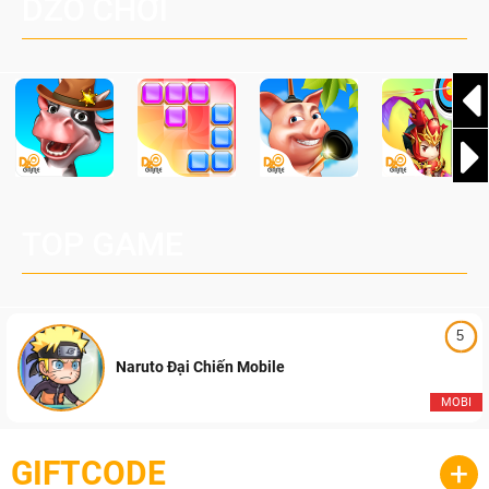
DZO CHƠI
cầu, theo giấy phép chính thức từ công ty game Nhật Bản
Pocketpair, Inc.
TOP GAME
5
Naruto Đại Chiến Mobile
MOBI
GIFTCODE
+