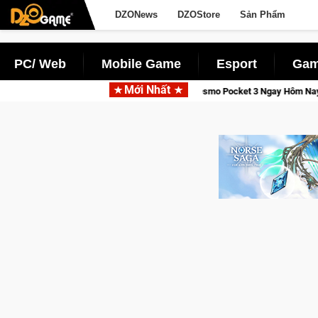
DZONews
DZOStore
Sản Phẩm
PC/ Web
Mobile Game
Esport
Gam
Mới Nhất
, Săn DJI Osmo Pocket 3 Ngay Hôm Nay
Lineage W – Quyền lực