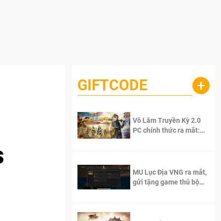
GIFTCODE
+
Võ Lâm Truyền Kỳ 2.0
PC chính thức ra mắt:
Sống lại thanh xuân, giữ
s
trọn tinh thần Võ Lâm
MU Lục Địa VNG ra mắt,
gửi tặng game thủ bộ
Code cực giá trị