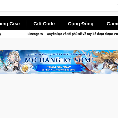
ing Gear
Gift Code
Cộng Đồng
Game
 và tài phú sẽ về tay kẻ đoạt được Vương Quyền thành Kent sắp tới!