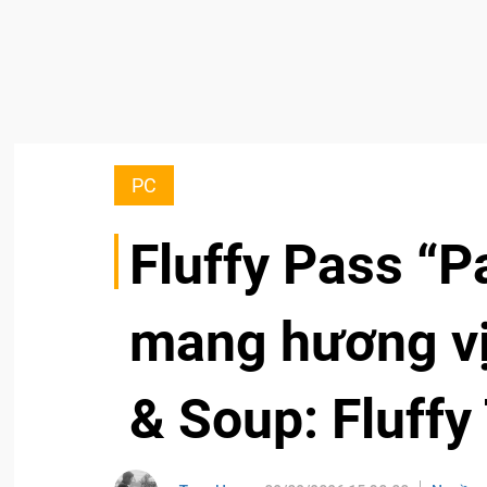
PC
Fluffy Pass “
mang hương vị
& Soup: Fluff