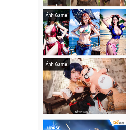
Khi AI Cosplay gái đẹp One Piece
Ảnh Game
Cosplay Xiangling siêu cute
Ảnh Game