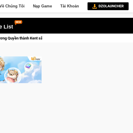
Về Chúng Tôi
Nạp Game
Tài Khoản
 List
Trial Xtreme Freedom – Game đua xe mô tô PvP sở hữu vật lý siêu thự