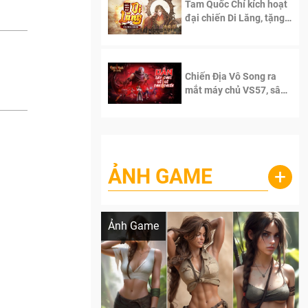
Tam Quốc Chí kích hoạt
đại chiến Di Lăng, tặng
siêu code giá trị dành
cho 100 độc giả đầu
tiên.
Chiến Địa Vô Song ra
mắt máy chủ VS57, sân
chơi đích thực dành cho
dân cày
ẢNH GAME
+
Lala Croft vừa nóng vừa xinh dưới nét vẽ
của AI
Ảnh Game