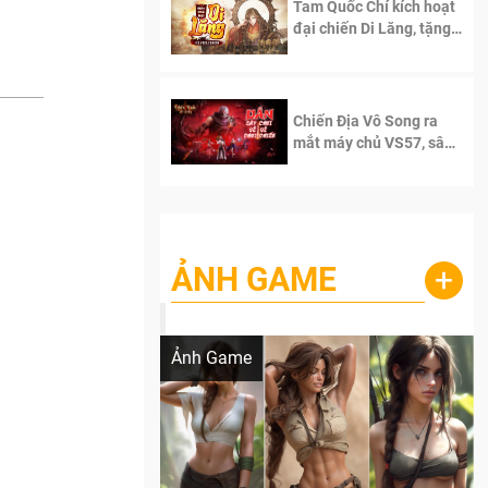
Tam Quốc Chí kích hoạt
đại chiến Di Lăng, tặng
siêu code giá trị dành
cho 100 độc giả đầu
tiên.
Chiến Địa Vô Song ra
mắt máy chủ VS57, sân
chơi đích thực dành cho
dân cày
ẢNH GAME
+
Lala Croft vừa nóng vừa xinh dưới nét vẽ
của AI
Ảnh Game