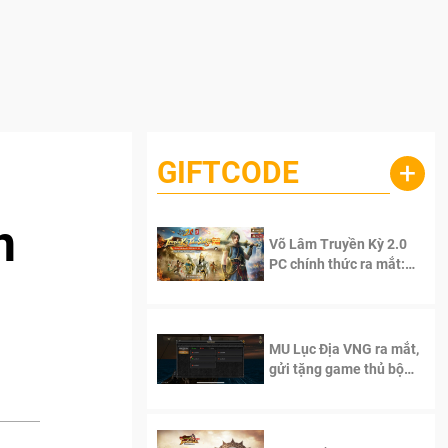
GIFTCODE
+
n
Võ Lâm Truyền Kỳ 2.0
PC chính thức ra mắt:
Sống lại thanh xuân, giữ
trọn tinh thần Võ Lâm
MU Lục Địa VNG ra mắt,
gửi tặng game thủ bộ
Code cực giá trị