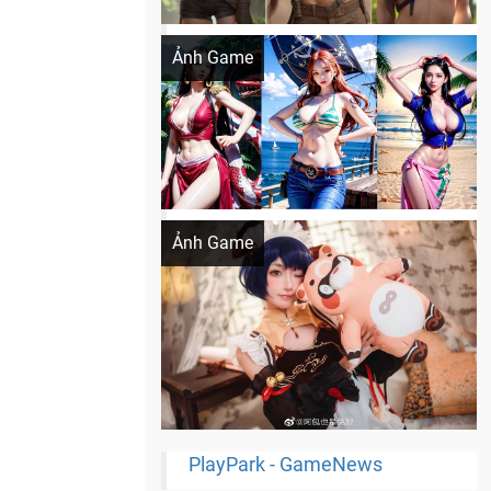
Khi AI Cosplay gái đẹp One Piece
Ảnh Game
Cosplay Xiangling siêu cute
Ảnh Game
PlayPark - GameNews