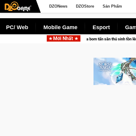
DZONews
DZOStore
Sản Phẩm
PC/ Web
Mobile Game
Esport
Gam
Mới Nhất
ketpair đưa bom tấn săn thú sinh tồn lên di động với tên gọi Palworld Online