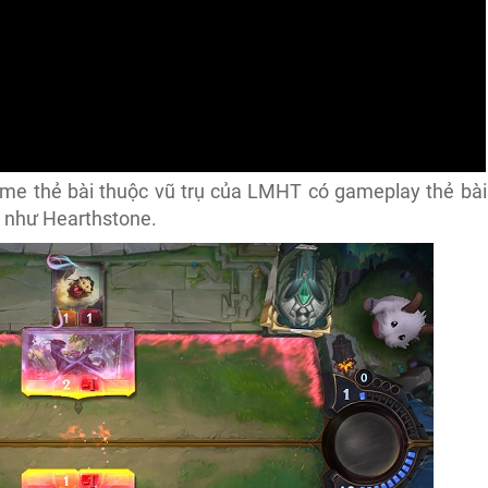
me thẻ bài thuộc vũ trụ của LMHT có gameplay thẻ bài
i như Hearthstone.