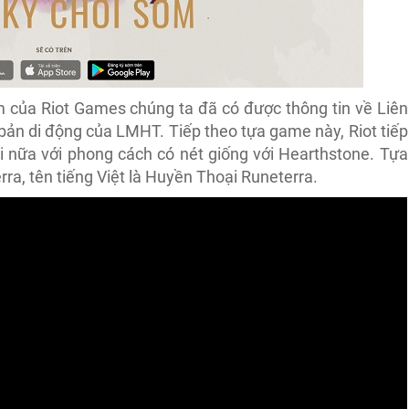
m của Riot Games chúng ta đã có được thông tin về Liên
ản di động của LMHT. Tiếp theo tựa game này, Riot tiếp
i nữa với phong cách có nét giống với Hearthstone. Tựa
ra, tên tiếng Việt là Huyền Thoại Runeterra.