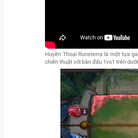
Huyền Thoại Runeterra là một tựa ga
chiến thuật với bàn đấu 1vs1 trên dướ