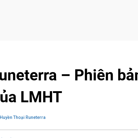
uneterra – Phiên bả
của LMHT
Huyền Thoại Runeterra