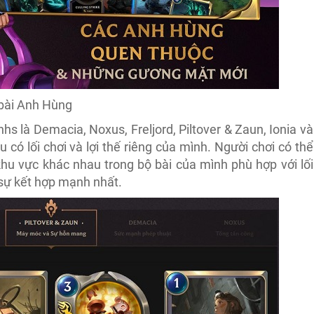
 bài Anh Hùng
hs là Demacia, Noxus, Freljord, Piltover & Zaun, Ionia và
ó lối chơi và lợi thế riêng của mình. Người chơi có thể
hu vực khác nhau trong bộ bài của mình phù hợp với lối
 sự kết hợp mạnh nhất.