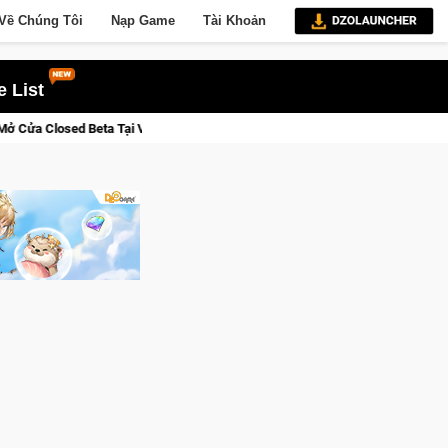
Về Chúng Tôi
Nạp Game
Tài Khoản
 List
04 – 11/08/2026
Gia Nhập Closed Beta Norse Saga: Cửu Giới