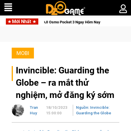
Mới Nhất
c Tỉnh, Săn DJI Osmo Pocket 3 Ngay Hôm Nay
Lineage W – Quy
MOBI
Invincible: Guarding the
Globe – ra mắt thử
nghiệm, mở đăng ký sớm
Tran
18/10/2023
Nguồn: Invincible:
Huy
15:00:00
Guarding the Globe