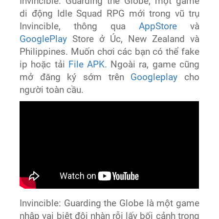
Invincible: Guarding the Globe, một game
di động Idle Squad RPG mới trong vũ trụ
Invincible, thông qua
AppStore
và
GooglePlay
Store ở Úc, New Zealand và
Philippines. Muốn chơi các bạn có thể fake
ip hoặc tải
File APK
. Ngoài ra, game cũng
mở đăng ký sớm trên
Googleplay
cho
người toàn cầu.
Invincible: Guarding the Globe là một game
nhập vai biệt đội nhàn rỗi lấy bối cảnh trong