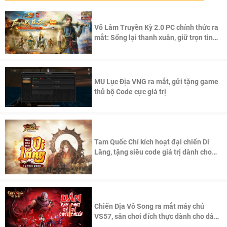
Võ Lâm Truyền Kỳ 2.0 PC chính thức ra
mắt: Sống lại thanh xuân, giữ trọn tinh
thần Võ Lâm
MU Lục Địa VNG ra mắt, gửi tặng game
thủ bộ Code cực giá trị
Tam Quốc Chí kích hoạt đại chiến Di
Lăng, tặng siêu code giá trị dành cho
100 độc giả đầu tiên.
Chiến Địa Vô Song ra mắt máy chủ
VS57, sân chơi đích thực dành cho dân
cày