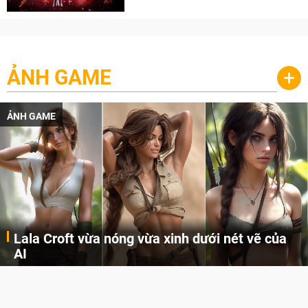
ẢNH GAME
+
ẢNH GAME
Lala Croft vừa nóng vừa xinh dưới nét vẽ của
AI
Cùng đến với những hình ảnh Lala Croft của Tomb Raider dưới nét vẽ của AI. Một cô nàng xinh đẹp, nóng bỏng nhưng cũng rắn rỏi và mạnh mẽ.