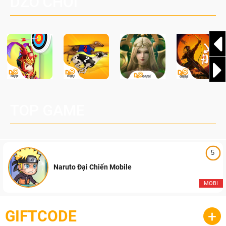
DZO CHƠI
cầu, theo giấy phép chính thức từ công ty game Nhật Bản
Pocketpair, Inc.
TOP GAME
5
Naruto Đại Chiến Mobile
MOBI
GIFTCODE
+