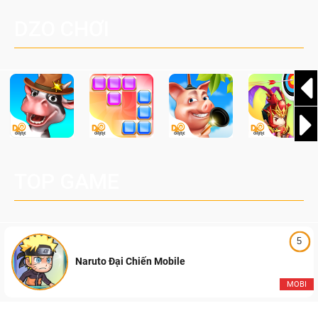
Palworld Online
đang được phát triển dựa trên IP Palworld nổi tiếng toàn
DZO CHƠI
cầu, theo giấy phép chính thức từ công ty game Nhật Bản
Pocketpair, Inc.
TOP GAME
5
Naruto Đại Chiến Mobile
MOBI