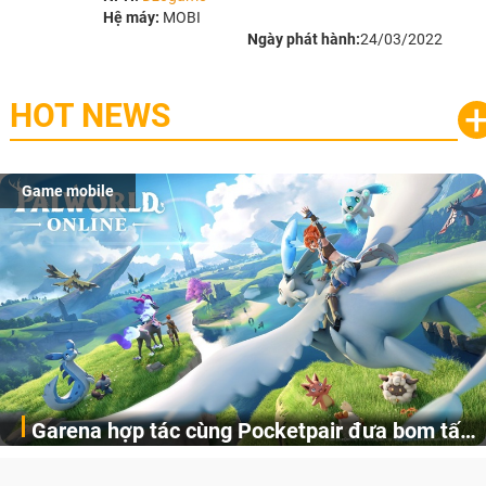
Hệ máy:
MOBI
Ngày phát hành:
24/03/2022
HOT NEWS
Game mobile
Garena hợp tác cùng Pocketpair đưa bom tấn
Garena Singapore hôm nay đã công bố Palworld Online,
săn thú sinh tồn lên di động với tên gọi
một cuộc phiêu lưu sinh tồn nhiều người chơi mới hiện