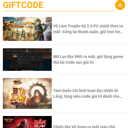
GIFTCODE
+
Võ Lâm Truyền Kỳ 2.0 PC chính thức ra
mắt: Sống lại thanh xuân, giữ trọn tinh
thần Võ Lâm
MU Lục Địa VNG ra mắt, gửi tặng game
thủ bộ Code cực giá trị
Tam Quốc Chí kích hoạt đại chiến Di
Lăng, tặng siêu code giá trị dành cho
100 độc giả đầu tiên.
Chiến Địa Vô Song ra mắt máy chủ