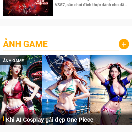
VS57, sân chơi đích thực dành cho dân
cày
ẢNH GAME
+
ẢNH GAME
Khi AI Cosplay gái đẹp One Piece
Những cô nàng nóng bỏng Boa Hancock, Nico Robin, Nami, Yamato hay Perona được AI vẽ lại dưới hình thức Cosplay cực kỳ chuẩn chỉnh.