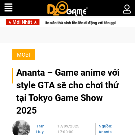
Mới Nhất
r đưa bom tấn săn thú sinh tồn lên di động với tên gọi Palworld Online
MOBI
Ananta – Game anime với
style GTA sẽ cho chơi thử
tại Tokyo Game Show
2025
Tran
17/09/2025
Nguồn:
Huy
17:00:00
Ananta