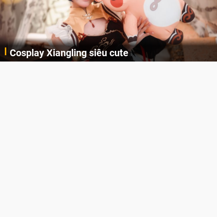
Cosplay Xiangling siêu cute
Cùng thưởng thức những hình ảnh cosplay Xiangling trong Genshin Impact siêu dễ thương của người dùng Weibo "阿包也是兔娘"