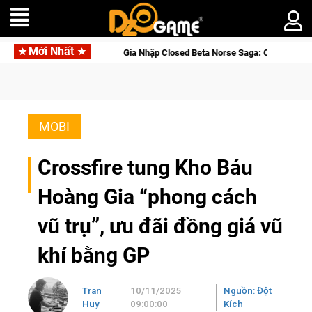
Mới Nhất
Gia Nhập Closed Beta Norse Saga: Cửu Giới Thức Tỉnh, Săn DJI O
MOBI
Crossfire tung Kho Báu
Hoàng Gia “phong cách
vũ trụ”, ưu đãi đồng giá vũ
khí bằng GP
Tran
10/11/2025
Nguồn: Đột
Huy
09:00:00
Kích