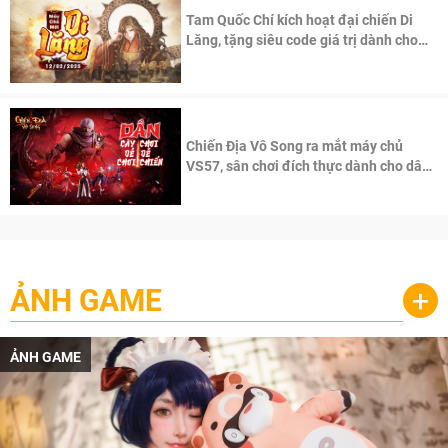
Tam Quốc Chí kích hoạt đại chiến Di
Lăng, tặng siêu code giá trị dành cho
100 độc giả đầu tiên.
Chiến Địa Vô Song ra mắt máy chủ
VS57, sân chơi đích thực dành cho dân
cày
ẢNH GAME
+
ẢNH GAME