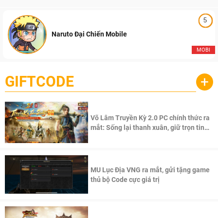
5
Naruto Đại Chiến Mobile
MOBI
GIFTCODE
+
Võ Lâm Truyền Kỳ 2.0 PC chính thức ra
mắt: Sống lại thanh xuân, giữ trọn tinh
thần Võ Lâm
MU Lục Địa VNG ra mắt, gửi tặng game
thủ bộ Code cực giá trị