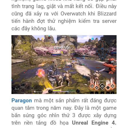
tình trạng lag, giật và mất kết nối. Điều này
cũng đã xảy ra với Overwatch khi Blizzard
tiến hành đợt thử nghiệm kiểm tra server
các đây không lâu.
Paragon
mà một sản phẩm rất đáng được
quan tâm trong năm nay. Đây là một game
bắn súng góc nhìn thứ 3 được xây dựng
trên nền tảng đồ họa
Unreal Engine 4.