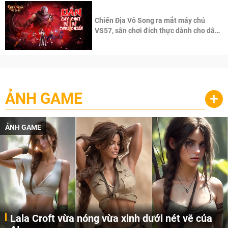
Chiến Địa Vô Song ra mắt máy chủ
VS57, sân chơi đích thực dành cho dân
cày
ẢNH GAME
+
ẢNH GAME
Lala Croft vừa nóng vừa xinh dưới nét vẽ của