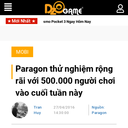
Mới Nhất
, Săn DJI Osmo Pocket 3 Ngay Hôm Nay
Lineage W – Quyền lực
MOBI
Paragon thử nghiệm rộng
rãi với 500.000 người chơi
vào cuối tuần này
Tran
27/04/2016
Nguồn:
Huy
14:30:00
Paragon