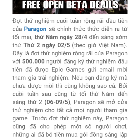
Đợt thử nghiệm cuối tuần rộng rãi đầu tiên
của
Paragon
sẽ chính thức thức diễn ra từ
tối mai,
thứ Năm ngày 28/4
đến sáng sớm
thứ
Thứ 2 ngày 02/5
(theo giờ Việt Nam).
Đây là đợt thử nghiệm rộng rãi của Paragon
với
500.000
người đăng ký thử nghiệm đầu
tiên đã được Epic Games gửi email mời
tham gia trải nghiệm. Nếu bạn đăng ký mà
chưa được mời thì cũng không sao cả. Bởi
cuồi tuần sau cũng từ tối thứ Năm đến
sáng thứ 2
(06-09/5)
, Paragon sẽ mở cửa
thử nghiệm cho tất cả mọi người tham gia
game. Trước đợt thử nghiệm này, Paragon
cũng đã cho phép một số người chơi,
những ai đã bỏ tiền mua gói đồng sáng lập