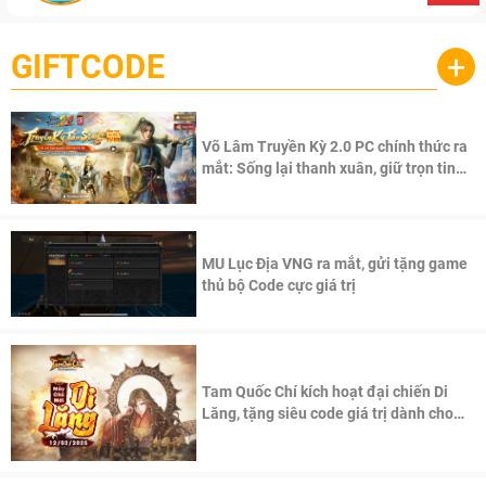
GIFTCODE
+
Võ Lâm Truyền Kỳ 2.0 PC chính thức ra
mắt: Sống lại thanh xuân, giữ trọn tinh
thần Võ Lâm
MU Lục Địa VNG ra mắt, gửi tặng game
thủ bộ Code cực giá trị
Tam Quốc Chí kích hoạt đại chiến Di
Lăng, tặng siêu code giá trị dành cho
100 độc giả đầu tiên.