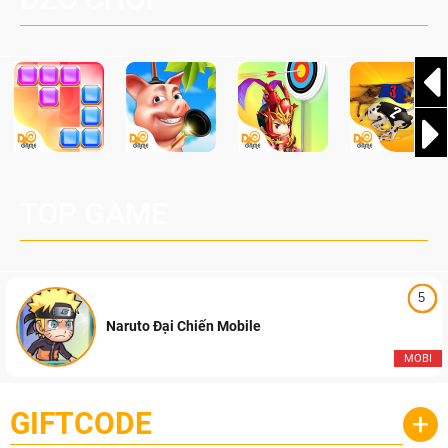
Pocketpair, Inc.
TOP GAME
5
Naruto Đại Chiến Mobile
MOBI
GIFTCODE
+