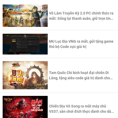
Võ Lâm Truyền Kỳ 2.0 PC chính thức ra
mắt: Sống lại thanh xuân, giữ trọn tinh
thần Võ Lâm
MU Lục Địa VNG ra mắt, gửi tặng game
thủ bộ Code cực giá trị
Tam Quốc Chí kích hoạt đại chiến Di
Lăng, tặng siêu code giá trị dành cho
100 độc giả đầu tiên.
Chiến Địa Vô Song ra mắt máy chủ
VS57, sân chơi đích thực dành cho dân
cày