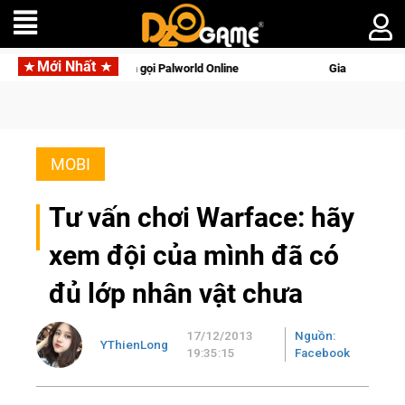
Mới Nhất
động với tên gọi Palworld Online
Gia Nhập Closed Beta Norse
MOBI
Tư vấn chơi Warface: hãy
xem đội của mình đã có
đủ lớp nhân vật chưa
17/12/2013
Nguồn:
YThienLong
19:35:15
Facebook