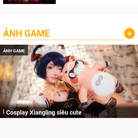
ẢNH GAME
+
ẢNH GAME
Cosplay Xiangling siêu cute
Cùng thưởng thức những hình ảnh cosplay Xiangling trong Genshin Impact siêu dễ thương của người dùng Weibo "阿包也是兔娘"