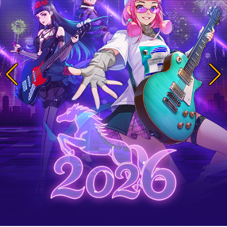
V
C
T
Ề
HÚNG
ÔI
Công ty chúng tôi được thành lập từ năm 2004 với thương
Nam. Từ năm 2018 chúng tôi đổi tên thành DzoGame. Tro
tôi phát hành rất nhiều game tại thị trường Việt Nam, một
công và ghi nhiều dấu ấn với cộng đồng game thủ Việt
và TS Online.
Xem Thêm +