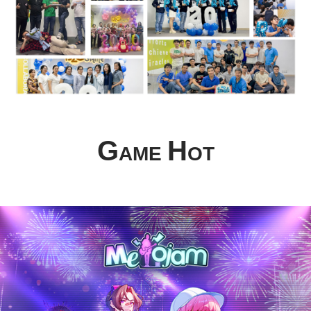
G
H
AME
OT