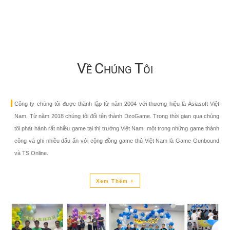
04/08/2026 14:00:00 | Game mobile
Gia Nhập Closed Beta Norse Saga: Cử
Giới Thức Tỉnh, Săn DJI Osmo Pocket 
Ngay Hôm Nay
Xem Thêm +