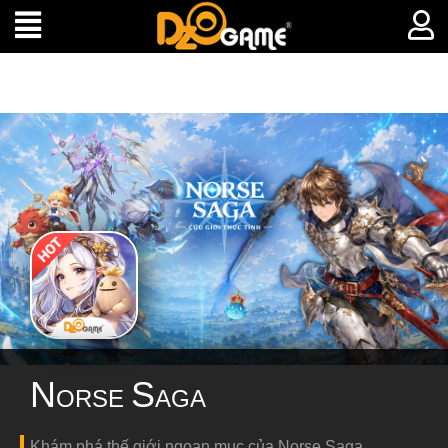
N
S
ORSE
AGA
Khám phá thế giới ngoạn mục của Norse Saga