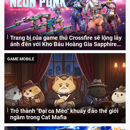
Trang bị của game thủ Crossfire sẽ lộng lẫy
ánh đèn với Kho Báu Hoàng Gia Sapphire
Neon Punk
Kho Báu Hoàng Gia Sapphire Neon Punk tập hợp các vũ khí mạnh
mẽ mang màu sắc đặc trưng của ánh đèn neon giúp game thủ trở
GAME MOBILE
nên nổi bật trên chiến trường.
Trở thành "Đại ca Mèo" khuấy đảo thế giới
ngầm trong Cat Mafia
Cat Mafia: Idle Tycoon Games đã chính thức ra mắt trên di động.