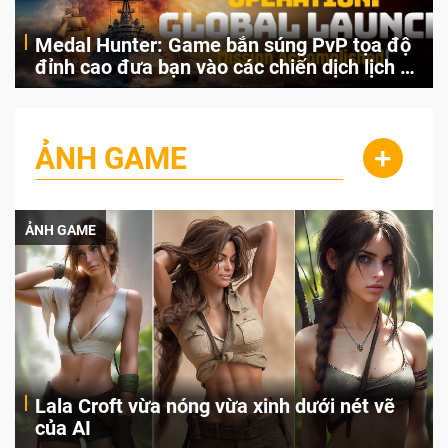
Medal Hunter: Game bắn súng PvP tọa độ
đỉnh cao đưa bạn vào các chiến dịch lịch sử
khốc liệt
Ten Square Games chính thức ra mắt Medal Hunter - tựa game
bắn súng quân sự PvP đề cao kỹ năng và phản xạ. Điều khiển hỏa
lực hạng nặng, phòng thủ các đợt tấn công và chinh phục các
ẢNH GAME
+
chiến trường lịch sử ngay hôm nay.
ẢNH GAME
I
Lala Croft vừa nóng vừa xinh dưới nét vẽ
của AI