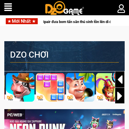
Mới Nhất
ăn thú sinh tồn lên di động với tên gọi Palworld Online
Gia N
DZO CHƠI
PC/WEB