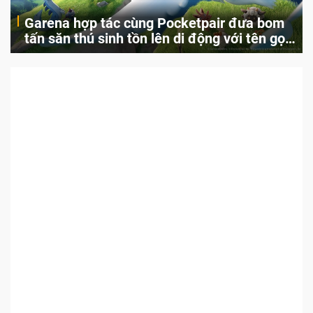
Garena hợp tác cùng Pocketpair đưa bom
tấn săn thú sinh tồn lên di động với tên gọi
Palworld Online
Garena Singapore hôm nay đã công bố Palworld Online, một cuộc
phiêu lưu sinh tồn nhiều người chơi mới hiện đang được phát triển
dựa trên IP Palworld nổi tiếng toàn cầu, theo giấy phép chính thức
từ công ty game Nhật Bản Pocketpair, Inc.