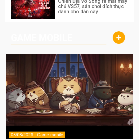
Chiến Địa Vô Song ra mắt máy
chủ VS57, sân chơi đích thực
dành cho dân cày
GAME MOBILE
+
05/08/2026 | Game mobile