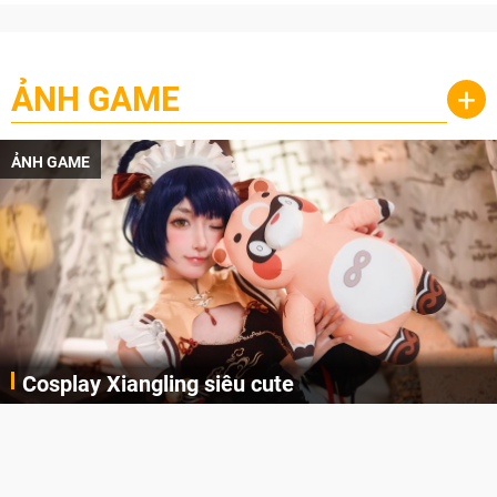
ẢNH GAME
+
ẢNH GAME
Cosplay Xiangling siêu cute
Cùng thưởng thức những hình ảnh cosplay Xiangling trong Genshin Impact siêu dễ thương của người dùng Weibo "阿包也是兔娘"