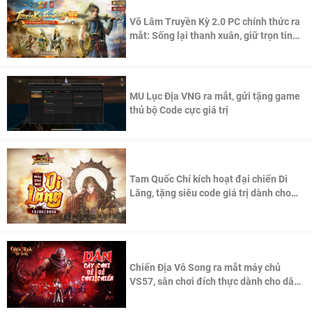
Võ Lâm Truyền Kỳ 2.0 PC chính thức ra
mắt: Sống lại thanh xuân, giữ trọn tinh
thần Võ Lâm
MU Lục Địa VNG ra mắt, gửi tặng game
thủ bộ Code cực giá trị
Tam Quốc Chí kích hoạt đại chiến Di
Lăng, tặng siêu code giá trị dành cho
100 độc giả đầu tiên.
Chiến Địa Vô Song ra mắt máy chủ
VS57, sân chơi đích thực dành cho dân
cày