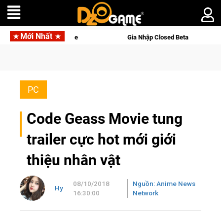
Mới Nhất
i Palworld Online
Gia Nhập Closed Beta Norse Saga: Cửu Giớ
PC
Code Geass Movie tung
trailer cực hot mới giới
thiệu nhân vật
08/10/2018
Nguồn: Anime News
Hy
16:30:00
Network