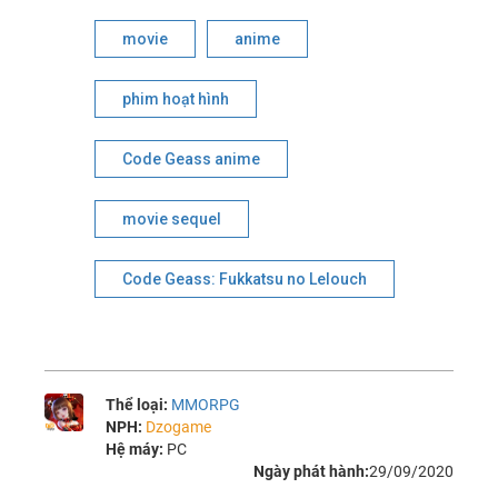
movie
anime
phim hoạt hình
Code Geass anime
movie sequel
Code Geass: Fukkatsu no Lelouch
Thể loại:
MMORPG
NPH:
Dzogame
Hệ máy:
PC
Ngày phát hành:
29/09/2020