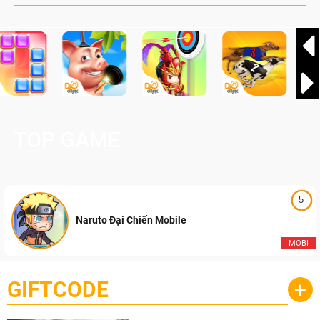
Pocketpair, Inc.
TOP GAME
5
Naruto Đại Chiến Mobile
MOBI
GIFTCODE
+