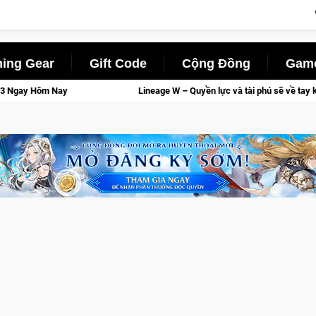
ing Gear
Gift Code
Cộng Đồng
Game
 lực và tài phú sẽ về tay kẻ đoạt được Vương Quyền thành Kent sắp tới!