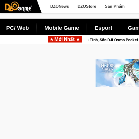
DZONews
DZOStore
Sản Phẩm
PC/ Web
Mobile Game
Esport
Gam
Mới Nhất
Tỉnh, Săn DJI Osmo Pocket 3 Ngay Hôm Nay
Lineage W – Quyền