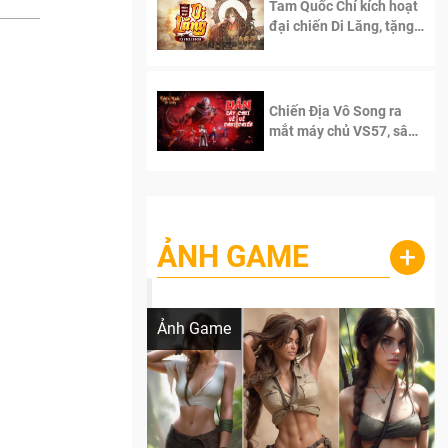
Tam Quốc Chí kích hoạt
đại chiến Di Lăng, tặng
siêu code giá trị dành
cho 100 độc giả đầu
tiên.
Chiến Địa Vô Song ra
mắt máy chủ VS57, sân
chơi đích thực dành cho
dân cày
ẢNH GAME
+
Lala Croft vừa nóng vừa xinh dưới nét vẽ
của AI
Ảnh Game