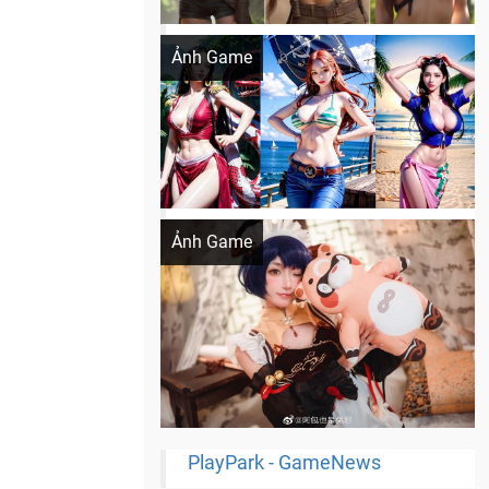
Khi AI Cosplay gái đẹp One Piece
Ảnh Game
Cosplay Xiangling siêu cute
Ảnh Game
PlayPark - GameNews