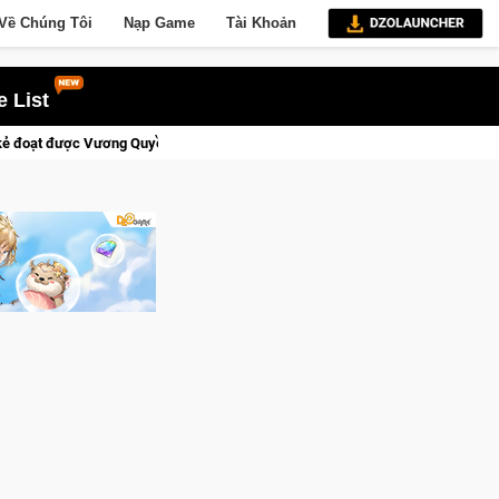
Về Chúng Tôi
Nạp Game
Tài Khoản
 List
Trial Xtreme Freedom – Game đua xe mô tô PvP sở hữu vật lý siêu