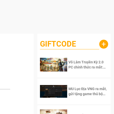
GIFTCODE
+
Võ Lâm Truyền Kỳ 2.0
PC chính thức ra mắt:
Sống lại thanh xuân, giữ
trọn tinh thần Võ Lâm
MU Lục Địa VNG ra mắt,
gửi tặng game thủ bộ
Code cực giá trị