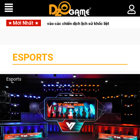
Mới Nhất
 vào các chiến dịch lịch sử khốc liệt
CFVL 2026 Mùa 2 khép l
ESPORTS
Esports