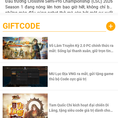
Đấu trường Crossfire Semi-Pro Championship (CSC) 2026
Season 1 đang nóng lên hơn bao giờ hết, không chỉ bởi
những màn đấu súng nghẹt thở mà còn bởi một sự xuất
hiện đầy hoài niệm nhưng cũng cực kỳ mạnh mẽ: Sự trở
GIFTCODE
+
lại của binh đoàn PG.
Võ Lâm Truyền Kỳ 2.0 PC chính thức ra
mắt: Sống lại thanh xuân, giữ trọn tinh
thần Võ Lâm
MU Lục Địa VNG ra mắt, gửi tặng game
thủ bộ Code cực giá trị
Tam Quốc Chí kích hoạt đại chiến Di
Lăng, tặng siêu code giá trị dành cho
100 độc giả đầu tiên.