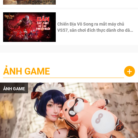
Chiến Địa Vô Song ra mắt máy chủ
VS57, sân chơi đích thực dành cho dân
cày
ẢNH GAME
+
ẢNH GAME