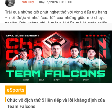
Tran Huy
06/05/2026 10:00:00
Trải qua những giờ phút nghẹt thở với vòng đấu trụ hạng
– nơi được ví như "cửa tử" của những giấc mơ chuyên
nghiệp. Đây không chỉ là một giải đấu, mà là cuộc chiến
sinh tồn thực sự, nơi ranh giới giữa vinh quang rực rỡ và
vực thẳm xuống hạng chỉ cách nhau bằng một cú click
chuột.
eSports
Chức vô địch thứ 5 liên tiếp và lời khẳng định của
Team Falcons