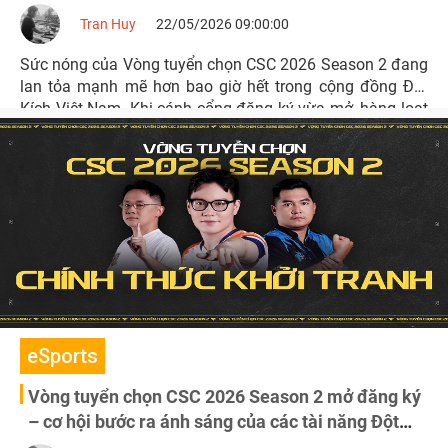
ngay, nhận trọn bộ vũ khí VIP miễn phí!
Tran Huy
22/05/2026 09:00:00
Sức nóng của Vòng tuyển chọn CSC 2026 Season 2 đang
lan tỏa mạnh mẽ hơn bao giờ hết trong cộng đồng Đột
Kích Việt Nam. Khi cánh cổng đăng ký vừa mở, hàng loạt
chiến đội sừng sỏ và những tài năng ẩn dật đã nhanh
chóng ghi danh, hứa hẹn một mùa giải bùng nổ với
những trận thư hùng nảy lửa.
eSports
Vòng tuyển chọn CSC 2026 Season 2 mở đăng ký
– cơ hội bước ra ánh sáng của các tài năng Đột
Kích