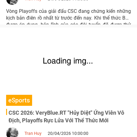
Vòng Playoffs của giải đấu CSC đang chứng kiến những
kịch bản điên rồ nhất từ trước đến nay. Khi thể thức Bo5
được áp dụng, bản lĩnh của các đội tuyển đã được thử
thách đến giới hạn cuối cùng qua những màn lật kèo kinh
điển và những chiến thắng hủy diệt.
eSports
CSC 2026: VeryBlue.RT "Hủy Diệt" Ứng Viên Vô
Địch, Playoffs Rực Lửa Với Thể Thức Mới
Tran Huy
20/04/2026 10:00:00