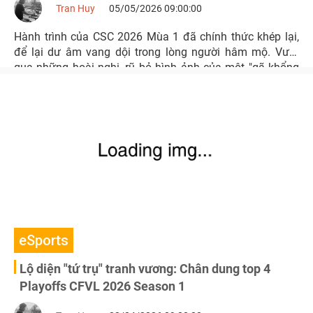
Tran Huy
05/05/2026 09:00:00
Hành trình của CSC 2026 Mùa 1 đã chính thức khép lại,
để lại dư âm vang dội trong lòng người hâm mộ. Vượt
qua những hoài nghi, rũ bỏ hình ảnh của một "gã khổng
lồ chân đất sét", PG OEG (PGO) đã thực hiện một cú lột
xác ngoạn mục để bước lên đỉnh vinh quang theo cách
không thể thuyết phục hơn.
eSports
Lộ diện "tứ trụ" tranh vương: Chân dung top 4
Playoffs CFVL 2026 Season 1