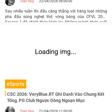
Tran Huy
22/04/2026 09:00:00
Sau nhiều tuần thi đấu căng thẳng với hàng loạt những
pha đấu súng nghẹt thở, vòng bảng của CFVL 2026
Season 1 đã chính thức khép lại. Những mảnh ghép cuối
cùng của bức tranh Playoffs đã được lấp đầy, lộ diện 4
cái tên xuất sắc nhất sẽ bước vào cuộc chiến sinh tử để
tìm ra vị vua mới của Crossfire Việt Nam.
eSports
CSC 2026: VeryBlue.RT Ghi Danh Vào Chung Kết
Tổng, PG Club Ngược Dòng Ngoạn Mục
Tran Huy
21/04/2026 11:00:00