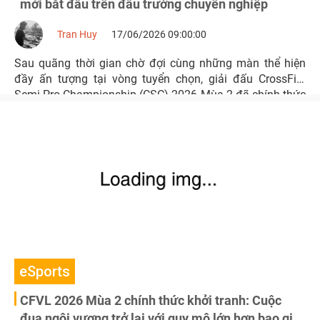
mới bắt đầu trên đấu trường chuyên nghiệp
Tran Huy
17/06/2026 09:00:00
Sau quãng thời gian chờ đợi cùng những màn thể hiện
đầy ấn tượng tại vòng tuyển chọn, giải đấu CrossFire
Semi-Pro Championship (CSC) 2026 Mùa 2 đã chính thức
khởi tranh, đánh dấu sự trở lại của sân chơi bán chuyên
hấp dẫn nhất dành cho các đội tuyển Đột Kích Việt Nam.
eSports
CFVL 2026 Mùa 2 chính thức khởi tranh: Cuộc
đua ngôi vương trở lại với quy mô lớn hơn bao giờ