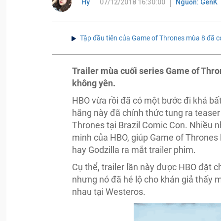
Hy
07/12/2018 16:30:00
Nguồn: GenK
Tập đầu tiên của Game of Thrones mùa 8 đã có
Trailer mùa cuối series Game of Thr
không yên.
HBO vừa rồi đã có một bước đi khá bất n
hãng này đã chính thức tung ra teaser
Thrones tại Brazil Comic Con. Nhiều 
minh của HBO, giúp Game of Thrones k
hay Godzilla ra mắt trailer phim.
Cụ thể, trailer lần này được HBO đặt c
nhưng nó đã hé lộ cho khán giả thấy m
nhau tại Westeros.