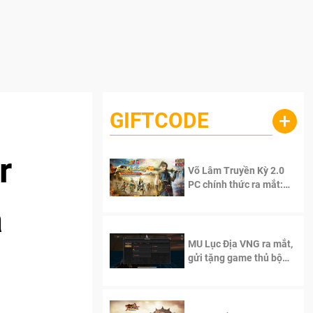
GIFTCODE
+
r
Võ Lâm Truyền Kỳ 2.0
PC chính thức ra mắt:
Sống lại thanh xuân, giữ
a
trọn tinh thần Võ Lâm
MU Lục Địa VNG ra mắt,
gửi tặng game thủ bộ
Code cực giá trị