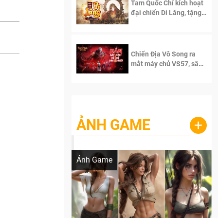
Tam Quốc Chí kích hoạt
đại chiến Di Lăng, tặng
siêu code giá trị dành
cho 100 độc giả đầu
tiên.
Chiến Địa Vô Song ra
mắt máy chủ VS57, sân
chơi đích thực dành cho
dân cày
ẢNH GAME
+
Lala Croft vừa nóng vừa xinh dưới nét vẽ
của AI
Ảnh Game