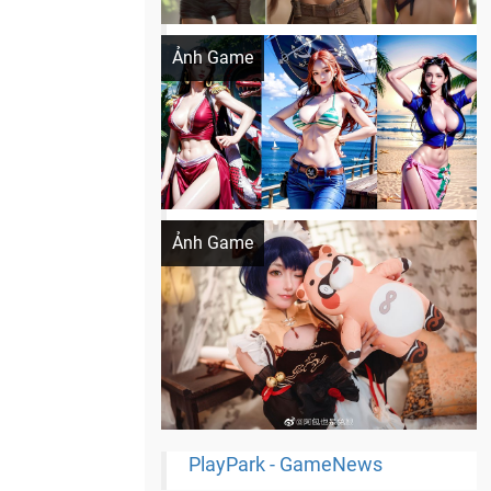
Khi AI Cosplay gái đẹp One Piece
Ảnh Game
Cosplay Xiangling siêu cute
Ảnh Game
PlayPark - GameNews