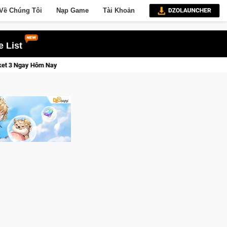
Về Chúng Tôi
Nạp Game
Tài Khoản
 List
Lineage W – Quyền lực và tài phú sẽ về tay kẻ đoạt được Vương Quyền th