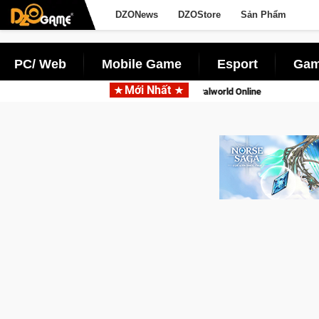
DZONews
DZOStore
Sản Phẩm
PC/ Web
Mobile Game
Esport
Gam
Mới Nhất
động với tên gọi Palworld Online
Gia Nhập Closed Beta Norse