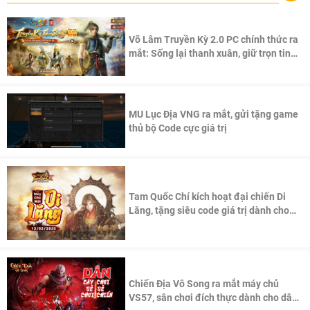
Võ Lâm Truyền Kỳ 2.0 PC chính thức ra
mắt: Sống lại thanh xuân, giữ trọn tinh
thần Võ Lâm
MU Lục Địa VNG ra mắt, gửi tặng game
thủ bộ Code cực giá trị
Tam Quốc Chí kích hoạt đại chiến Di
Lăng, tặng siêu code giá trị dành cho
100 độc giả đầu tiên.
Chiến Địa Vô Song ra mắt máy chủ
VS57, sân chơi đích thực dành cho dân