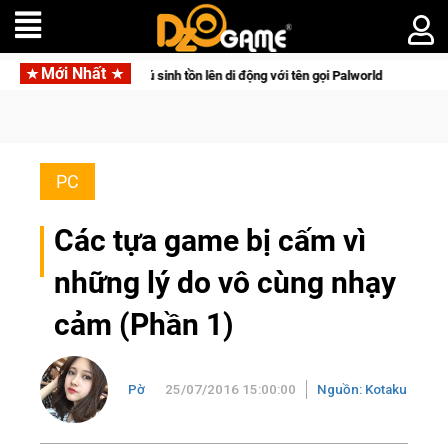
Mới Nhất
n lên di động với tên gọi Palworld Online
Norse Saga Chính T
PC
Các tựa game bị cấm vì
những lý do vô cùng nhạy
cảm (Phần 1)
Pờ
25/07/2016 15:00:00
Nguồn: Kotaku