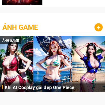
cày
ẢNH GAME
+
ẢNH GAME
Cosplay Xiangling siêu cute
Cùng thưởng thức những hình ảnh cosplay Xiangling trong Genshin Impact siêu dễ thương của người dùng Weibo "阿包也是兔娘"