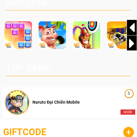
DZO CHƠI
cầu, theo giấy phép chính thức từ công ty game Nhật Bản
Pocketpair, Inc.
TOP GAME
5
Naruto Đại Chiến Mobile
MOBI
GIFTCODE
+