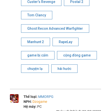
Custer’s Revenge
Postal 2
Tom Clancy
Ghost Recon Advanced Warfighter
Manhunt 2
RapeLay
game bị cấm
cộng đồng game
chuyện lạ
hài hước
Thể loại:
MMORPG
NPH:
Dzogame
Hệ máy:
PC