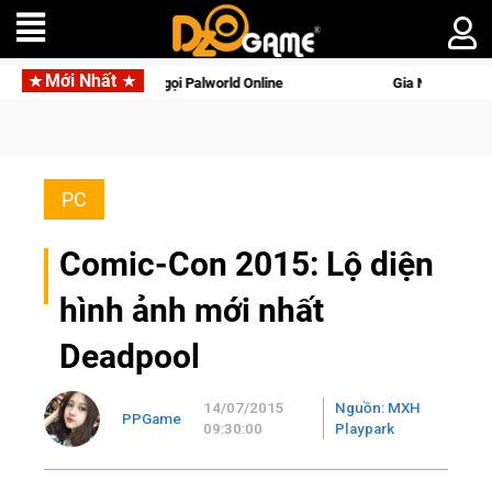
Mới Nhất
Online
Gia Nhập Closed Beta Norse Saga: Cửu Giới Thức Tỉn
PC
Comic-Con 2015: Lộ diện
hình ảnh mới nhất
Deadpool
14/07/2015
Nguồn: MXH
PPGame
09:30:00
Playpark