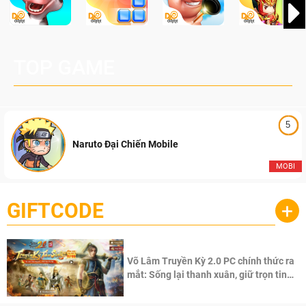
TOP GAME
5
Naruto Đại Chiến Mobile
MOBI
GIFTCODE
+
Võ Lâm Truyền Kỳ 2.0 PC chính thức ra
mắt: Sống lại thanh xuân, giữ trọn tinh
thần Võ Lâm