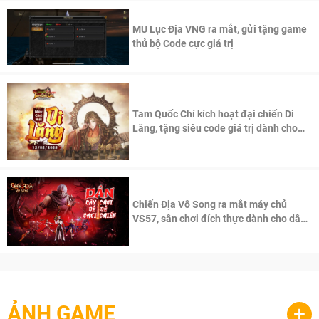
MU Lục Địa VNG ra mắt, gửi tặng game
thủ bộ Code cực giá trị
Tam Quốc Chí kích hoạt đại chiến Di
Lăng, tặng siêu code giá trị dành cho
100 độc giả đầu tiên.
Chiến Địa Vô Song ra mắt máy chủ
VS57, sân chơi đích thực dành cho dân
cày
ẢNH GAME
+