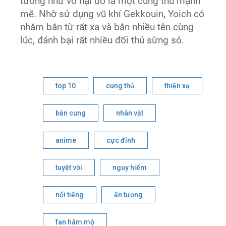
tưởng như vô hại đó là một cung thủ mạnh
mẽ. Nhờ sử dụng vũ khí Gekkouin, Yoich có
nhắm bắn từ rất xa và bắn nhiều tên cùng
lúc, đánh bại rất nhiều đối thủ sừng sỏ.
top 10
cung thủ
thiện xạ
bắn cung
nhân vật
anime
cực đỉnh
tuyệt vời
nguy hiểm
nổi tiếng
ấn tượng
fan hâm mộ