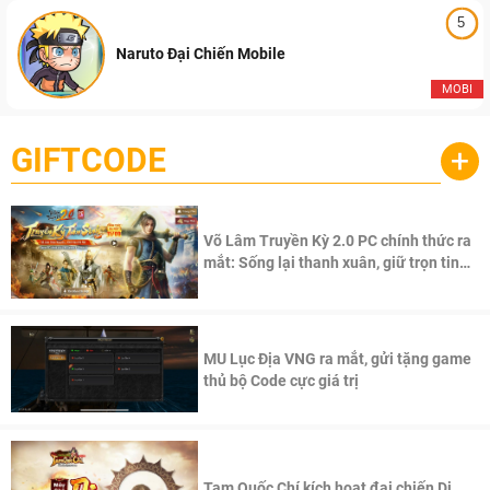
5
Naruto Đại Chiến Mobile
MOBI
GIFTCODE
+
Võ Lâm Truyền Kỳ 2.0 PC chính thức ra
mắt: Sống lại thanh xuân, giữ trọn tinh
thần Võ Lâm
MU Lục Địa VNG ra mắt, gửi tặng game
thủ bộ Code cực giá trị
Tam Quốc Chí kích hoạt đại chiến Di