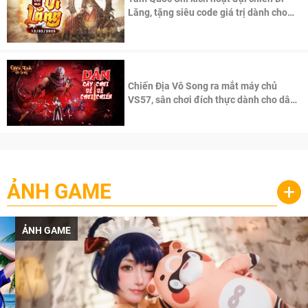
Lăng, tặng siêu code giá trị dành cho
100 độc giả đầu tiên.
Chiến Địa Vô Song ra mắt máy chủ
VS57, sân chơi đích thực dành cho dân
cày
ẢNH GAME
+
ẢNH GAME