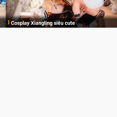
Cosplay Xiangling siêu cute
Cùng thưởng thức những hình ảnh cosplay Xiangling trong Genshin Impact siêu dễ thương của người dùng Weibo "阿包也是兔娘"