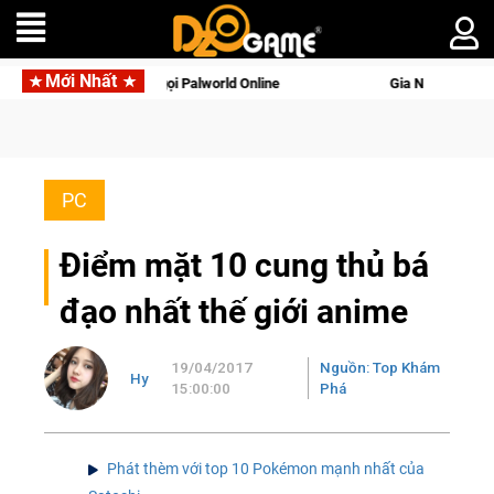
Mới Nhất
 Palworld Online
Gia Nhập Closed Beta Norse Saga: Cửu Giới
PC
Điểm mặt 10 cung thủ bá
đạo nhất thế giới anime
19/04/2017
Nguồn: Top Khám
Hy
15:00:00
Phá
Phát thèm với top 10 Pokémon mạnh nhất của