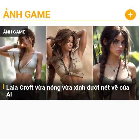
ẢNH GAME
+
ẢNH GAME
Lala Croft vừa nóng vừa xinh dưới nét vẽ của
AI
Cùng đến với những hình ảnh Lala Croft của Tomb Raider dưới nét vẽ của AI. Một cô nàng xinh đẹp, nóng bỏng nhưng cũng rắn rỏi và mạnh mẽ.