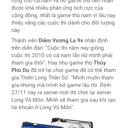
rộng cho cả nam và nữ game thủ nên nhận
được khá nhiều phản ứng tích cực của
cộng đồng, nhất là game thủ nam vì lâu nay
thiếu vắng các cuộc thi dành cho đối tượng
này.
Thành viên
Diêm Vương La 9x
nhận định
trên diễn đàn: “Cuộc thi năm nay giống
cuộc thi 2010 có cả nam lẫn nữ mình phải
tham gia thôi”. Hay như game thủ
Thủy
Phù Du
đã trở lại chơi game để có thể tham
gia Thiên Long Thần Sứ: “Mình muốn tham
gia nhưng mà mình bỏ game lâu rồi. Định
27/11 này ra server mới thì chơi lại server
Long Vũ Môn. Mình sẽ tham gia sau khi tạo
tài khoản ở Long Vũ Môn”.