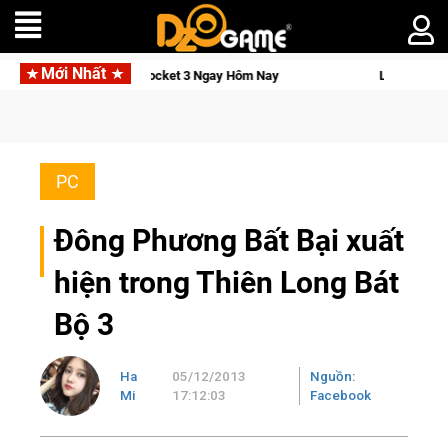
Mới Nhất
mo Pocket 3 Ngay Hôm Nay
Lineage W – Quyền lực và tài phú 
PC
Đông Phương Bất Bại xuất
hiện trong Thiên Long Bát
Bộ 3
Ha
05/12/2013
Nguồn:
Mi
17:12:03
Facebook