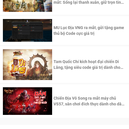
mắt: Sống lại thanh xuân, giữ trọn tinh
thần Võ Lâm
MU Lục Địa VNG ra mắt, gửi tặng game
thủ bộ Code cực giá trị
Tam Quốc Chí kích hoạt đại chiến Di
Lăng, tặng siêu code giá trị dành cho
100 độc giả đầu tiên.
Chiến Địa Vô Song ra mắt máy chủ
VS57, sân chơi đích thực dành cho dân
cày