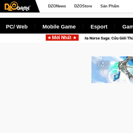
DZONews
DZOStore
Sản Phẩm
PC/ Web
Mobile Game
Esport
Gam
Mới Nhất
Gia Nhập Closed Beta Norse Saga: Cửu Giới Thức Tỉnh, Săn DJI Osmo Pocke