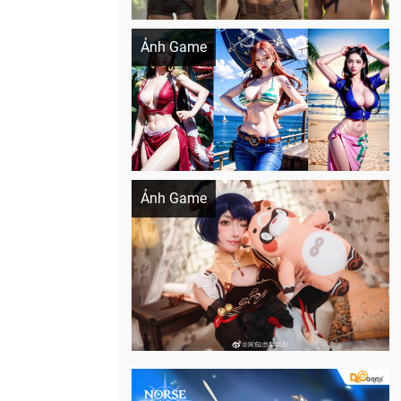
Khi AI Cosplay gái đẹp One Piece
Ảnh Game
Cosplay Xiangling siêu cute
Ảnh Game