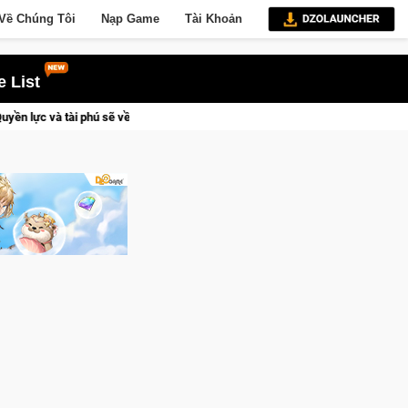
Về Chúng Tôi
Nạp Game
Tài Khoản
 List
 kẻ đoạt được Vương Quyền thành Kent sắp tới!
Trial Xtreme 