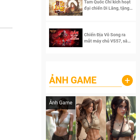
Tam Quốc Chí kích hoạt
đại chiến Di Lăng, tặng
siêu code giá trị dành
cho 100 độc giả đầu
tiên.
Chiến Địa Vô Song ra
mắt máy chủ VS57, sân
chơi đích thực dành cho
dân cày
ẢNH GAME
+
Lala Croft vừa nóng vừa xinh dưới nét vẽ
của AI
Ảnh Game