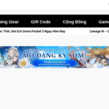
ing Gear
Gift Code
Cộng Đồng
Game
t 3 Ngay Hôm Nay
Lineage W – Quyền lực và tài phú sẽ về tay