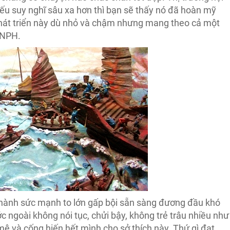
ếu suy nghĩ sâu xa hơn thì bạn sẽ thấy nó đã hoàn mỹ
 phát triển này dù nhỏ và chậm nhưng mang theo cả một
 NPH.
thành sức mạnh to lớn gấp bội sẵn sàng đương đầu khó
c ngoài không nói tục, chửi bậy, không trẻ trâu nhiều như
 và cống hiến hết mình cho sở thích này. Thứ gì đạt