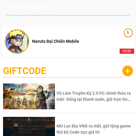
TOP GAME
5
Naruto Đại Chiến Mobile
MOBI
GIFTCODE
+
Võ Lâm Truyền Kỳ 2.0 PC chính thức ra
mắt: Sống lại thanh xuân, giữ trọn tinh
thần Võ Lâm
MU Lục Địa VNG ra mắt, gửi tặng game
thủ bộ Code cực giá trị