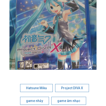
Hatsune Miku
Project DIVA X
game nhảy
game âm nhạc