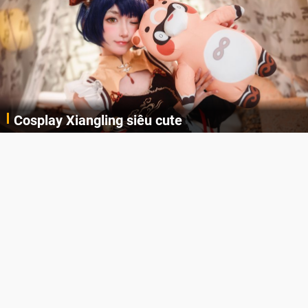
Cosplay Xiangling siêu cute
Cùng thưởng thức những hình ảnh cosplay Xiangling trong Genshin Impact siêu dễ thương của người dùng Weibo "阿包也是兔娘"