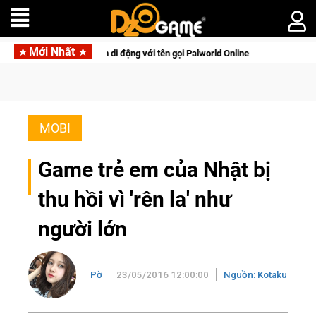
Mới Nhất
inh tồn lên di động với tên gọi Palworld Online
Gia Nhập Clos
MOBI
Game trẻ em của Nhật bị
thu hồi vì 'rên la' như
người lớn
Pờ
23/05/2016 12:00:00
Nguồn: Kotaku