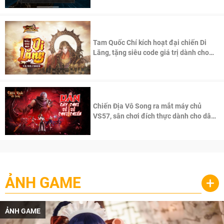
Tam Quốc Chí kích hoạt đại chiến Di
Lăng, tặng siêu code giá trị dành cho
100 độc giả đầu tiên.
Chiến Địa Vô Song ra mắt máy chủ
VS57, sân chơi đích thực dành cho dân
cày
ẢNH GAME
+
ẢNH GAME