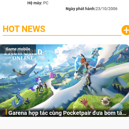
Hệ máy:
PC
Ngày phát hành:
23/10/2006
HOT NEWS
Game mobile
Garena hợp tác cùng Pocketpair đưa bom tấn
Garena Singapore hôm nay đã công bố Palworld Online,
săn thú sinh tồn lên di động với tên gọi
một cuộc phiêu lưu sinh tồn nhiều người chơi mới hiện
Palworld Online