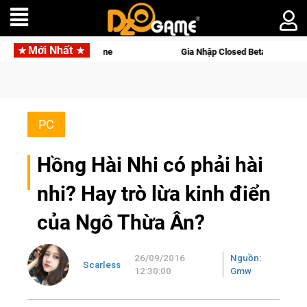
Mới Nhất
rld Online
Gia Nhập Closed Beta Norse Saga: Cửu Giới Thức 
PC
Hồng Hài Nhi có phải hài
nhi? Hay trò lừa kinh điển
của Ngô Thừa Ân?
26/09/2016
Nguồn:
Scarless
12:30:00
Gmw