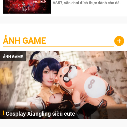
VS57, sân chơi đích thực dành cho dân
cày
ẢNH GAME
+
ẢNH GAME
Cosplay Xiangling siêu cute
Cùng thưởng thức những hình ảnh cosplay Xiangling trong Genshin Impact siêu dễ thương của người dùng Weibo "阿包也是兔娘"