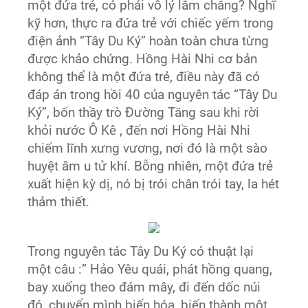
một đứa trẻ, có phải vô lý lắm chăng? Nghĩ
kỹ hơn, thực ra đứa trẻ với chiếc yếm trong
điện ảnh “Tây Du Ký” hoàn toàn chưa từng
được khảo chứng. Hồng Hài Nhi cơ bản
không thể là một đứa trẻ, điều này đã có
đáp án trong hồi 40 của nguyên tác “Tây Du
Ký”, bốn thầy trò Đường Tăng sau khi rời
khỏi nước Ô Kê , đến nơi Hồng Hài Nhi
chiếm lĩnh xưng vương, nơi đó là một sào
huyệt âm u tử khí. Bỗng nhiên, một đứa trẻ
xuất hiện kỳ dị, nó bị trói chân trói tay, la hét
thảm thiết.
Trong nguyên tác Tây Du Ký có thuật lại
một câu :” Hảo Yêu quái, phát hồng quang,
bay xuống theo đám mây, đi đến dốc núi
đó, chuyển mình biến hóa, biến thành một