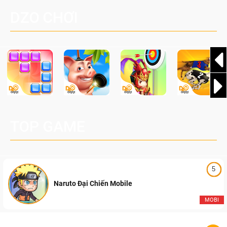
đang được phát triển dựa trên IP Palworld nổi tiếng toàn
DZO CHƠI
cầu, theo giấy phép chính thức từ công ty game Nhật Bản
Pocketpair, Inc.
TOP GAME
5
Naruto Đại Chiến Mobile
MOBI