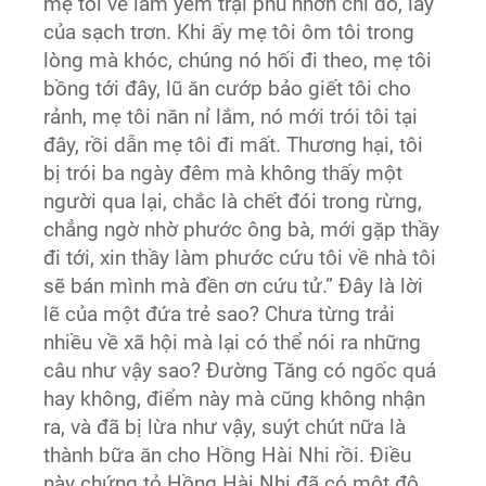
mẹ tôi về làm yểm trại phu nhơn chi đó, lấy
của sạch trơn. Khi ấy mẹ tôi ôm tôi trong
lòng mà khóc, chúng nó hối đi theo, mẹ tôi
bồng tới đây, lũ ăn cướp bảo giết tôi cho
rảnh, mẹ tôi năn nỉ lắm, nó mới trói tôi tại
đây, rồi dẫn mẹ tôi đi mất. Thương hại, tôi
bị trói ba ngày đêm mà không thấy một
người qua lại, chắc là chết đói trong rừng,
chẳng ngờ nhờ phước ông bà, mới gặp thầy
đi tới, xin thầy làm phước cứu tôi về nhà tôi
sẽ bán mình mà đền ơn cứu tử.” Đây là lời
lẽ của một đứa trẻ sao? Chưa từng trải
nhiều về xã hội mà lại có thể nói ra những
câu như vậy sao? Đường Tăng có ngốc quá
hay không, điểm này mà cũng không nhận
ra, và đã bị lừa như vậy, suýt chút nữa là
thành bữa ăn cho Hồng Hài Nhi rồi. Điều
này chứng tỏ Hồng Hài Nhi đã có một độ