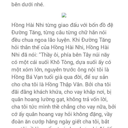
bên dưới nhé.
Hồng Hài Nhi từng giao đấu với bốn đồ đệ
Đường Tăng, từng câu từng chữ hắn nói
đều chua ngoa lão luyện. Khi Đường Tăng
hỏi thân thế của Hồng Hài Nhi, Hồng Hài
Nhi đã nói: ”Thầy ôi, phía bên Tây núi nãy
có một cái suối Khô Tòng, dựa suối ấy có
một xóm lớn, nguyên trước ông nội tôi là
Hồng Bá Vạn tuổi già qua đời, để sự sản
cho cha tôi là Hồng Thập Vân. Bởi cha tôi
đãi đằng khách khứa, cho vay khắp nơi, bị
quân hoang lường gạt, không trả vốn lời,
cha tôi tức mình thề chẳng cho vay nữa, bởi
cớ ấy quân hoang vay hỏi không đặng, vầy
đoàn ăn cướp hằng ngày giết cha tôi, bắt