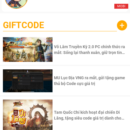
MOBI
GIFTCODE
+
Võ Lâm Truyền Kỳ 2.0 PC chính thức ra
mắt: Sống lại thanh xuân, giữ trọn tinh
thần Võ Lâm
MU Lục Địa VNG ra mắt, gửi tặng game
thủ bộ Code cực giá trị
Tam Quốc Chí kích hoạt đại chiến Di
Lăng, tặng siêu code giá trị dành cho
100 độc giả đầu tiên.