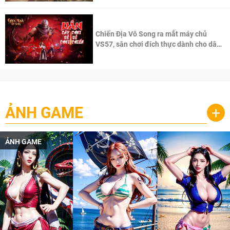
Chiến Địa Vô Song ra mắt máy chủ
VS57, sân chơi đích thực dành cho dân
cày
ẢNH GAME
+
ẢNH GAME