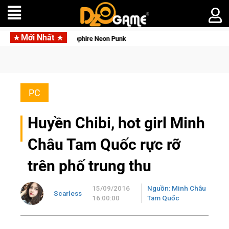
Mới Nhất
Garena hợp tác cùng Pocketpair đưa bom tấn săn thú sinh tồn lên di độn
PC
Huyền Chibi, hot girl Minh
Châu Tam Quốc rực rỡ
trên phố trung thu
15/09/2016
Nguồn: Minh Châu
Scarless
16:00:00
Tam Quốc