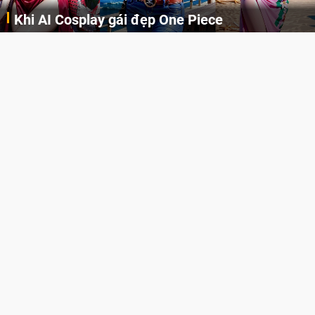
Khi AI Cosplay gái đẹp One Piece
Những cô nàng nóng bỏng Boa Hancock, Nico Robin, Nami, Yamato hay Perona được AI vẽ lại dưới hình thức Cosplay cực kỳ chuẩn chỉnh.