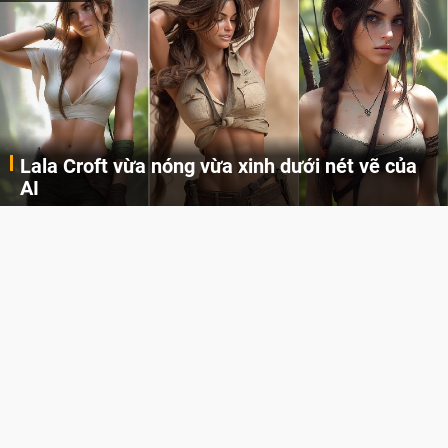
Lala Croft vừa nóng vừa xinh dưới nét vẽ của
AI
Cùng đến với những hình ảnh Lala Croft của Tomb Raider dưới nét vẽ của AI. Một cô nàng xinh đẹp, nóng bỏng nhưng cũng rắn rỏi và mạnh mẽ.