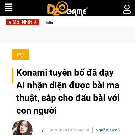
Mới Nhất
 ngầm trong Cat Mafia
PC
Konami tuyên bố đã dạy
AI nhận diện được bài ma
thuật, sắp cho đấu bài với
con người
Hy
30/08/2018 16:45:00
Nguồn: GenK