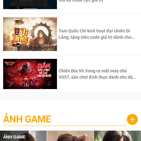
Tam Quốc Chí kích hoạt đại chiến Di
Lăng, tặng siêu code giá trị dành cho
100 độc giả đầu tiên.
Chiến Địa Vô Song ra mắt máy chủ
VS57, sân chơi đích thực dành cho dân
cày
ẢNH GAME
+
ẢNH GAME