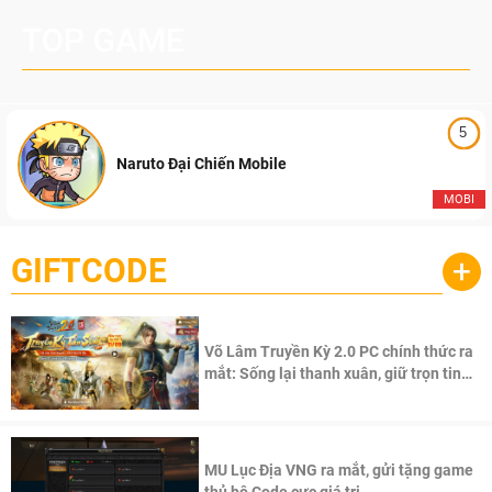
TOP GAME
5
Naruto Đại Chiến Mobile
MOBI
GIFTCODE
+
Võ Lâm Truyền Kỳ 2.0 PC chính thức ra
mắt: Sống lại thanh xuân, giữ trọn tinh
thần Võ Lâm
MU Lục Địa VNG ra mắt, gửi tặng game
thủ bộ Code cực giá trị