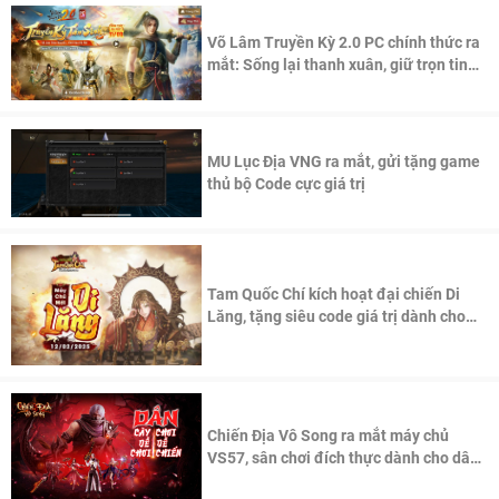
Võ Lâm Truyền Kỳ 2.0 PC chính thức ra
mắt: Sống lại thanh xuân, giữ trọn tinh
thần Võ Lâm
MU Lục Địa VNG ra mắt, gửi tặng game
thủ bộ Code cực giá trị
Tam Quốc Chí kích hoạt đại chiến Di
Lăng, tặng siêu code giá trị dành cho
100 độc giả đầu tiên.
Chiến Địa Vô Song ra mắt máy chủ
VS57, sân chơi đích thực dành cho dân
cày