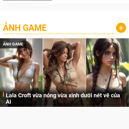
ẢNH GAME
+
ẢNH GAME
Lala Croft vừa nóng vừa xinh dưới nét vẽ của
AI
Cùng đến với những hình ảnh Lala Croft của Tomb Raider dưới nét vẽ của AI. Một cô nàng xinh đẹp, nóng bỏng nhưng cũng rắn rỏi và mạnh mẽ.