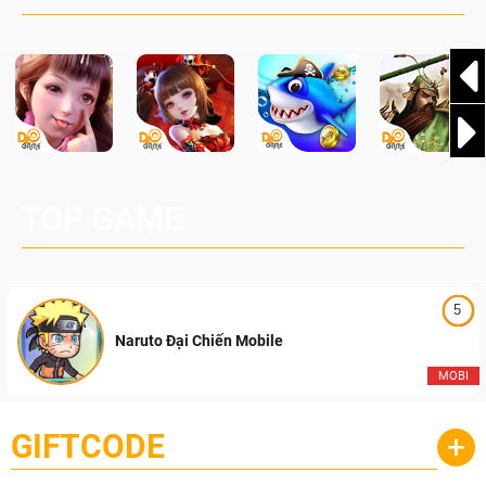
TOP GAME
5
Naruto Đại Chiến Mobile
MOBI
GIFTCODE
+