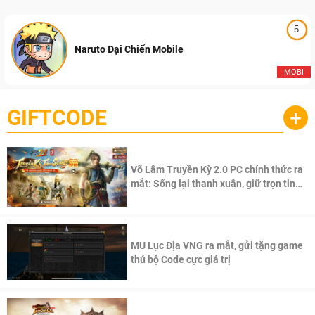
5
Naruto Đại Chiến Mobile
MOBI
GIFTCODE
+
Võ Lâm Truyền Kỳ 2.0 PC chính thức ra
mắt: Sống lại thanh xuân, giữ trọn tinh
thần Võ Lâm
MU Lục Địa VNG ra mắt, gửi tặng game
thủ bộ Code cực giá trị