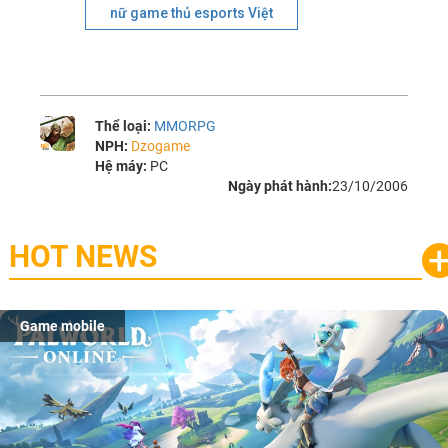
nữ game thủ esports Việt
Thể loại:
MMORPG
NPH:
Dzogame
Hệ máy:
PC
Ngày phát hành:
23/10/2006
HOT NEWS
Game mobile