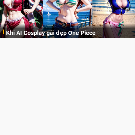
Khi AI Cosplay gái đẹp One Piece
Những cô nàng nóng bỏng Boa Hancock, Nico Robin, Nami, Yamato hay Perona được AI vẽ lại dưới hình thức Cosplay cực kỳ chuẩn chỉnh.