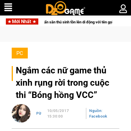
Mới Nhất
n thú sinh tồn lên di động với tên gọi Palworld Online
Gia Nh
PC
Ngắm các nữ game thủ
xinh rụng rời trong cuộc
thi “Bóng hồng VCC”
10/05/2017
Nguồn:
Pờ
15:30:00
Facebook