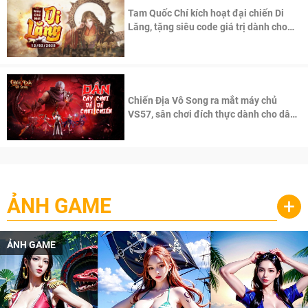
Tam Quốc Chí kích hoạt đại chiến Di
Lăng, tặng siêu code giá trị dành cho
100 độc giả đầu tiên.
Chiến Địa Vô Song ra mắt máy chủ
VS57, sân chơi đích thực dành cho dân
cày
ẢNH GAME
+
ẢNH GAME