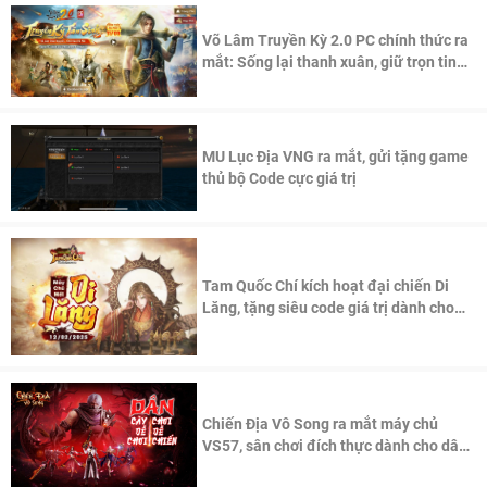
Võ Lâm Truyền Kỳ 2.0 PC chính thức ra
mắt: Sống lại thanh xuân, giữ trọn tinh
thần Võ Lâm
MU Lục Địa VNG ra mắt, gửi tặng game
thủ bộ Code cực giá trị
Tam Quốc Chí kích hoạt đại chiến Di
Lăng, tặng siêu code giá trị dành cho
100 độc giả đầu tiên.
Chiến Địa Vô Song ra mắt máy chủ
VS57, sân chơi đích thực dành cho dân
cày