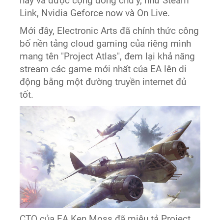
này và được cộng đồng chú ý, như Steam
Link, Nvidia Geforce now và On Live.
Mới đây, Electronic Arts đã chính thức công
bố nền tảng cloud gaming của riêng mình
mang tên "Project Atlas", đem lại khả năng
stream các game mới nhất của EA lên di
động bằng một đường truyền internet đủ
tốt.
CTO của EA Ken Moss đã miêu tả Project