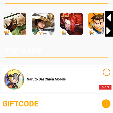
TOP GAME
5
Naruto Đại Chiến Mobile
MOBI
GIFTCODE
+