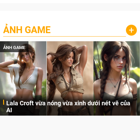
ẢNH GAME
+
ẢNH GAME
Lala Croft vừa nóng vừa xinh dưới nét vẽ của
AI
Cùng đến với những hình ảnh Lala Croft của Tomb Raider dưới nét vẽ của AI. Một cô nàng xinh đẹp, nóng bỏng nhưng cũng rắn rỏi và mạnh mẽ.