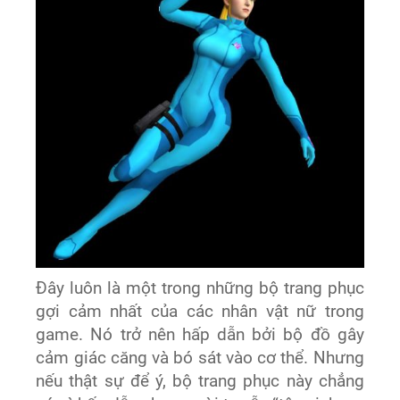
Đây luôn là một trong những bộ trang phục
gợi cảm nhất của các nhân vật nữ trong
game. Nó trở nên hấp dẫn bởi bộ đồ gây
cảm giác căng và bó sát vào cơ thể. Nhưng
nếu thật sự để ý, bộ trang phục này chẳng