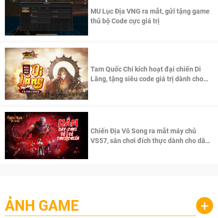
MU Lục Địa VNG ra mắt, gửi tặng game
thủ bộ Code cực giá trị
Tam Quốc Chí kích hoạt đại chiến Di
Lăng, tặng siêu code giá trị dành cho
100 độc giả đầu tiên.
Chiến Địa Vô Song ra mắt máy chủ
VS57, sân chơi đích thực dành cho dân
cày
ẢNH GAME
+