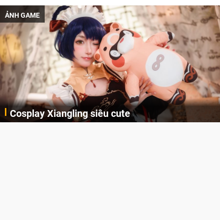
ẢNH GAME
Cosplay Xiangling siêu cute
Cùng thưởng thức những hình ảnh cosplay Xiangling trong Genshin Impact siêu dễ thương của người dùng Weibo "阿包也是兔娘"