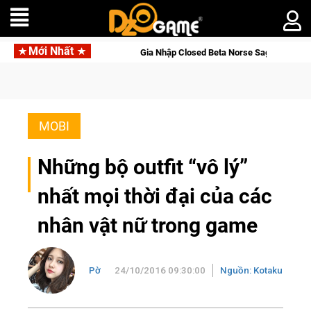
Mới Nhất
hập Closed Beta Norse Saga: Cửu Giới Thức Tỉnh, Săn DJI Osmo Pocket 3 Ng
MOBI
Những bộ outfit “vô lý”
nhất mọi thời đại của các
nhân vật nữ trong game
Pờ
24/10/2016 09:30:00
Nguồn: Kotaku