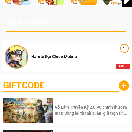
TOP GAME
5
Naruto Đại Chiến Mobile
MOBI
GIFTCODE
+
Võ Lâm Truyền Kỳ 2.0 PC chính thức ra
mắt: Sống lại thanh xuân, giữ trọn tinh
thần Võ Lâm