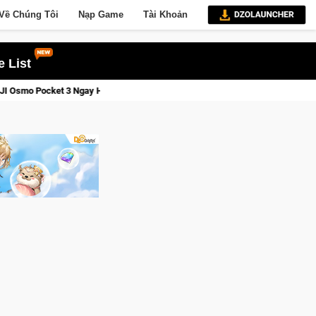
Về Chúng Tôi
Nạp Game
Tài Khoản
 List
Lineage W – Quyền lực và tài phú sẽ về tay kẻ đoạt được Vươn