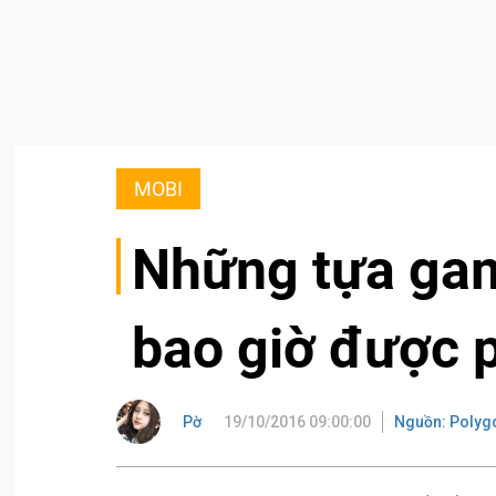
MOBI
Những tựa gam
bao giờ được 
Pờ
19/10/2016 09:00:00
Nguồn: Polyg