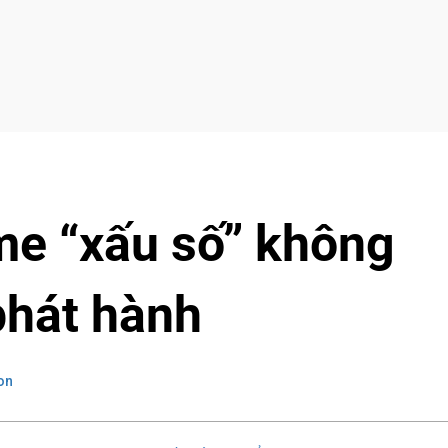
e “xấu số” không
phát hành
on