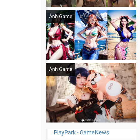
Khi AI Cosplay gái đẹp One Piece
Ảnh Game
Cosplay Xiangling siêu cute
Ảnh Game
PlayPark - GameNews