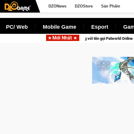
DZONews
DZOStore
Sản Phẩm
PC/ Web
Mobile Game
Esport
Gam
Mới Nhất
tồn lên di động với tên gọi Palworld Online
Gia Nhập Closed 