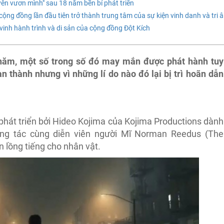
ên vươn mình" sau 18 năm bền bỉ phát triển
 cộng đồng lần đầu tiên trở thành trung tâm của sự kiện vinh danh và tri 
n vinh hành trình và di sản của cộng đồng Đột Kích
năm, một số trong số đó may mắn được phát hành tuy
 thành nhưng vì những lí do nào đó lại bị trì hoãn dẫn
phát triển bởi Hideo Kojima của Kojima Productions dành
ộng tác cùng diễn viên người Mĩ Norman Reedus (The
 lồng tiếng cho nhân vật.