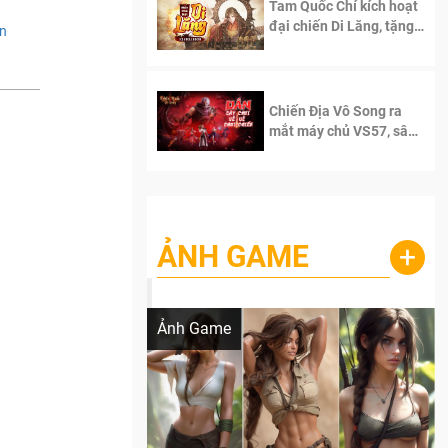
Tam Quốc Chí kích hoạt
đại chiến Di Lăng, tặng
ân
siêu code giá trị dành
cho 100 độc giả đầu
tiên.
Chiến Địa Vô Song ra
mắt máy chủ VS57, sân
chơi đích thực dành cho
dân cày
ẢNH GAME
+
Lala Croft vừa nóng vừa xinh dưới nét vẽ
của AI
Ảnh Game