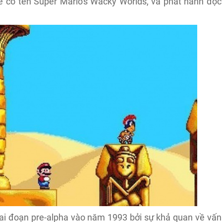
 có tên Super Mario's Wacky Worlds, và phát hành độc
giai đoạn pre-alpha vào năm 1993 bởi sự khả quan về vấn