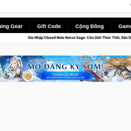
ing Gear
Gift Code
Cộng Đồng
Game
Beta Norse Saga: Cửu Giới Thức Tỉnh, Săn DJI Osmo Pocket 3 Ngay Hôm Nay