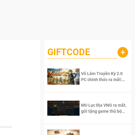
GIFTCODE
+
Võ Lâm Truyền Kỳ 2.0
PC chính thức ra mắt:
Sống lại thanh xuân, giữ
trọn tinh thần Võ Lâm
MU Lục Địa VNG ra mắt,
gửi tặng game thủ bộ
Code cực giá trị