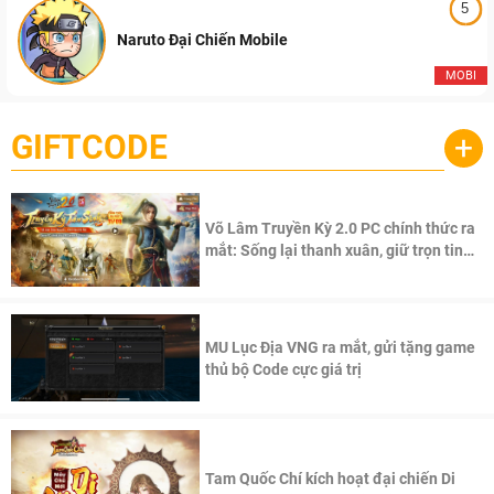
5
Naruto Đại Chiến Mobile
MOBI
GIFTCODE
+
Võ Lâm Truyền Kỳ 2.0 PC chính thức ra
mắt: Sống lại thanh xuân, giữ trọn tinh
thần Võ Lâm
MU Lục Địa VNG ra mắt, gửi tặng game
thủ bộ Code cực giá trị
Tam Quốc Chí kích hoạt đại chiến Di