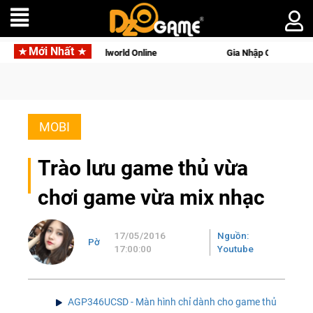
Mới Nhất
tên gọi Palworld Online
Gia Nhập Closed Beta Norse Saga: C
MOBI
Trào lưu game thủ vừa
chơi game vừa mix nhạc
17/05/2016
Nguồn:
Pờ
17:00:00
Youtube
AGP346UCSD - Màn hình chỉ dành cho game thủ