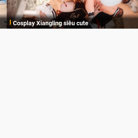
Cosplay Xiangling siêu cute
Cùng thưởng thức những hình ảnh cosplay Xiangling trong Genshin Impact siêu dễ thương của người dùng Weibo "阿包也是兔娘"