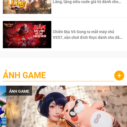
Lăng, tặng siêu code giá trị dành cho
100 độc giả đầu tiên.
Chiến Địa Vô Song ra mắt máy chủ
VS57, sân chơi đích thực dành cho dân
cày
ẢNH GAME
+
ẢNH GAME