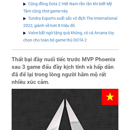
Cộng đồng Dota 2 Việt Nam rần rần khi biết Mỹ
Tâm cũng chơi game này
Tundra Esports xuất sắc vô địch The International
2022, giành về hơn 8 triệu đô
Valve bất ngờ tặng quà khủng, có cả Arcana tùy
chọn cho toàn bộ game thủ DOTA 2
Thất bại đầy nuối tiếc trước MVP Phoenix
sau 3 game đấu đầy kịch tính và hấp dẫn
đã để lại trong lòng người hâm mộ rất
nhiều xúc cảm.