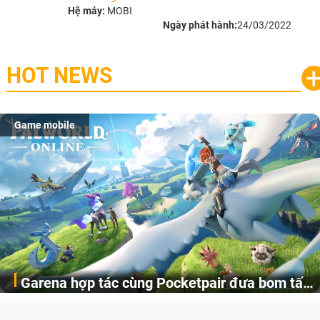
Hệ máy:
MOBI
Ngày phát hành:
24/03/2022
HOT NEWS
Game mobile
Garena hợp tác cùng Pocketpair đưa bom tấn
Garena Singapore hôm nay đã công bố Palworld Online,
săn thú sinh tồn lên di động với tên gọi
một cuộc phiêu lưu sinh tồn nhiều người chơi mới hiện