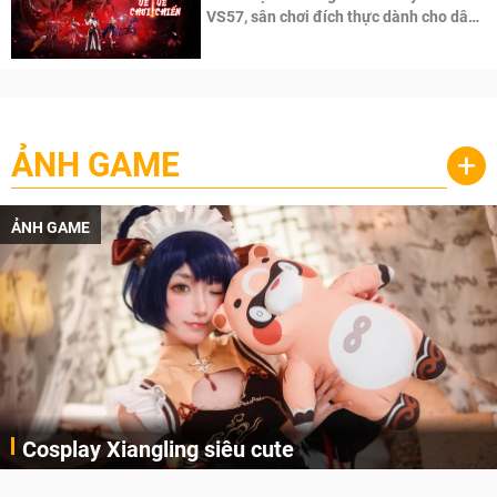
VS57, sân chơi đích thực dành cho dân
cày
ẢNH GAME
+
ẢNH GAME
Cosplay Xiangling siêu cute
Cùng thưởng thức những hình ảnh cosplay Xiangling trong Genshin Impact siêu dễ thương của người dùng Weibo "阿包也是兔娘"