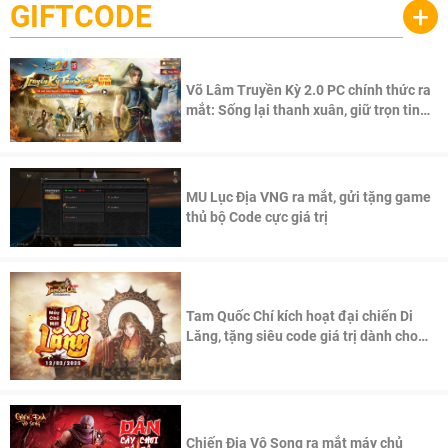
GIFTCODE
+
Võ Lâm Truyền Kỳ 2.0 PC chính thức ra
mắt: Sống lại thanh xuân, giữ trọn tinh
thần Võ Lâm
MU Lục Địa VNG ra mắt, gửi tặng game
thủ bộ Code cực giá trị
Tam Quốc Chí kích hoạt đại chiến Di
Lăng, tặng siêu code giá trị dành cho
100 độc giả đầu tiên.
Chiến Địa Vô Song ra mắt máy chủ