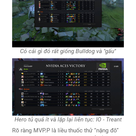
Có cái gì đó rất giống Bulldog và "gấu"
Hero tủ quá ít và lặp lại liên tục: IO - Treant
Rõ ràng MVP.P là liều thuốc thử “nặng đô”