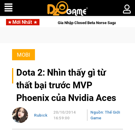
Mới Nhất
Gia Nhập Closed Beta Norse Saga: Cửu Giới Thức Tỉnh, Săn 
MOBI
Dota 2: Nhìn thấy gì từ
thất bại trước MVP
Phoenix của Nvidia Aces
20/10/2014
Nguồn: Thế Giới
Rubick
16:59:00
Game