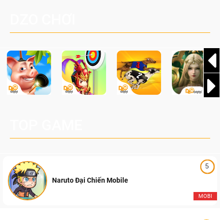
Palworld Online
đang được phát triển dựa trên IP Palworld nổi tiếng toàn
DZO CHƠI
cầu, theo giấy phép chính thức từ công ty game Nhật Bản
Pocketpair, Inc.
TOP GAME
5
Naruto Đại Chiến Mobile
MOBI