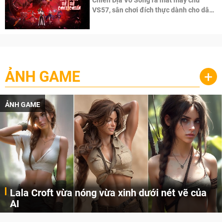
Chiến Địa Vô Song ra mắt máy chủ
VS57, sân chơi đích thực dành cho dân
cày
ẢNH GAME
+
ẢNH GAME
Lala Croft vừa nóng vừa xinh dưới nét vẽ của
AI
Cùng đến với những hình ảnh Lala Croft của Tomb Raider dưới nét vẽ của AI. Một cô nàng xinh đẹp, nóng bỏng nhưng cũng rắn rỏi và mạnh mẽ.