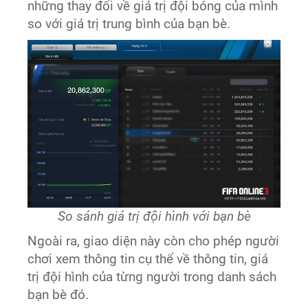
những thay đổi về giá trị đội bóng của mình
so với giá trị trung bình của bạn bè.
So sánh giá trị đội hình với bạn bè
Ngoài ra, giao diện này còn cho phép người
chơi xem thông tin cụ thể về thông tin, giá
trị đội hình của từng người trong danh sách
bạn bè đó.