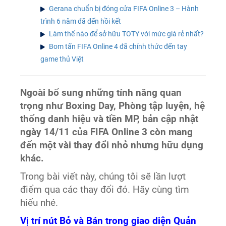
Gerana chuẩn bị đóng cửa FIFA Online 3 – Hành
trình 6 năm đã đến hồi kết
Làm thế nào để sở hữu TOTY với mức giá rẻ nhất?
Bom tấn FIFA Online 4 đã chính thức đến tay
game thủ Việt
Ngoài bổ sung những tính năng quan
trọng như Boxing Day, Phòng tập luyện, hệ
thống danh hiệu và tiền MP, bản cập nhật
ngày 14/11 của FIFA Online 3 còn mang
đến một vài thay đổi nhỏ nhưng hữu dụng
khác.
Trong bài viết này, chúng tôi sẽ lần lượt
điểm qua các thay đổi đó. Hãy cùng tìm
hiểu nhé.
Vị trí nút Bỏ và Bán trong giao diện Quản