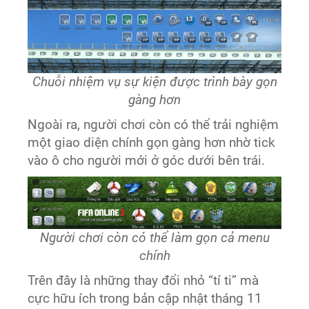
Chuỗi nhiệm vụ sự kiện được trình bày gọn
gàng hơn
Ngoài ra, người chơi còn có thể trải nghiệm
một giao diện chính gọn gàng hơn nhờ tick
vào ô cho người mới ở góc dưới bên trái.
Người chơi còn có thể làm gọn cả menu
chính
Trên đây là những thay đổi nhỏ “tí ti” mà
cực hữu ích trong bản cập nhật tháng 11