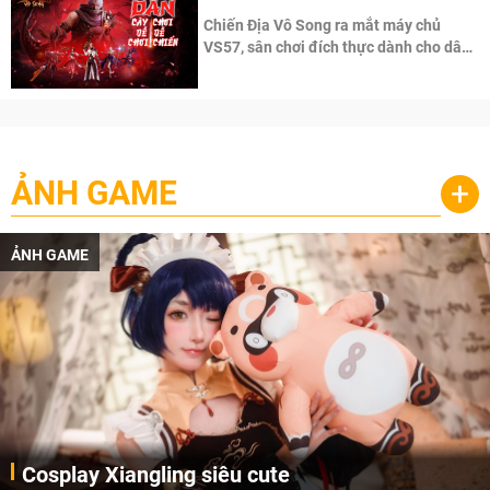
Chiến Địa Vô Song ra mắt máy chủ
VS57, sân chơi đích thực dành cho dân
cày
ẢNH GAME
+
ẢNH GAME
Cosplay Xiangling siêu cute