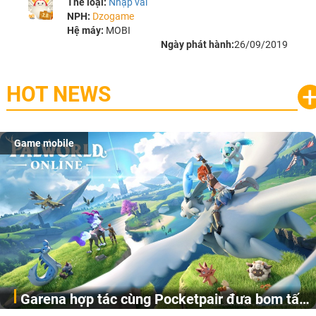
Thể loại:
Nhập vai
NPH:
Dzogame
Hệ máy:
MOBI
Ngày phát hành:
26/09/2019
HOT NEWS
Game mobile
Garena hợp tác cùng Pocketpair đưa bom tấn