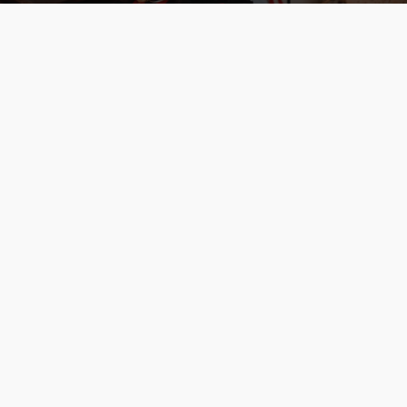
Cùng thưởng thức những hình ảnh cosplay Xiangling trong Genshin Impact siêu dễ thương của người dùng Weibo "阿包也是兔娘"