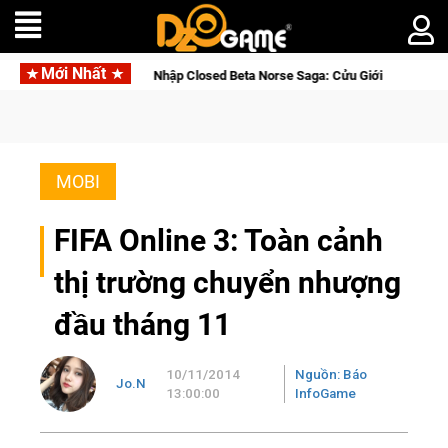
Mới Nhất
Gia Nhập Closed Beta Norse Saga: Cửu Giới Thức Tỉnh, Săn DJI Osmo
MOBI
FIFA Online 3: Toàn cảnh
thị trường chuyển nhượng
đầu tháng 11
10/11/2014
Nguồn: Báo
Jo.N
13:00:00
InfoGame