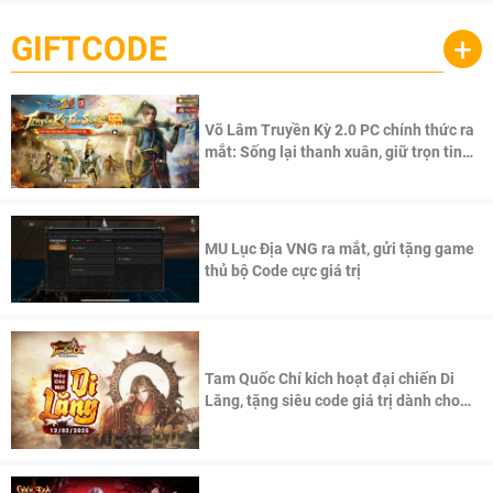
GIFTCODE
+
Võ Lâm Truyền Kỳ 2.0 PC chính thức ra
mắt: Sống lại thanh xuân, giữ trọn tinh
thần Võ Lâm
MU Lục Địa VNG ra mắt, gửi tặng game
thủ bộ Code cực giá trị
Tam Quốc Chí kích hoạt đại chiến Di
Lăng, tặng siêu code giá trị dành cho
100 độc giả đầu tiên.