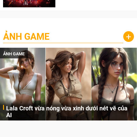
cày
ẢNH GAME
+
ẢNH GAME
Lala Croft vừa nóng vừa xinh dưới nét vẽ của
AI
Cùng đến với những hình ảnh Lala Croft của Tomb Raider dưới nét vẽ của AI. Một cô nàng xinh đẹp, nóng bỏng nhưng cũng rắn rỏi và mạnh mẽ.