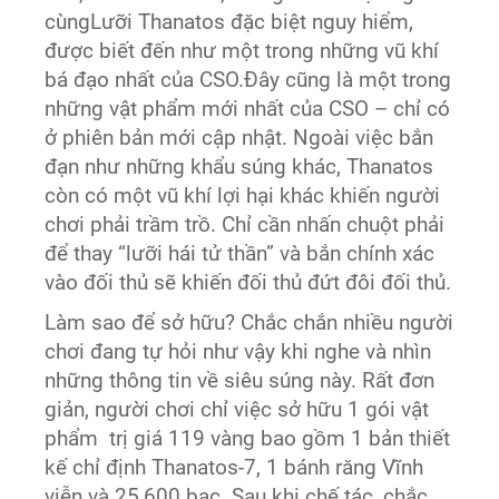
cùngLưỡi Thanatos đặc biệt nguy hiểm,
được biết đến như một trong những vũ khí
bá đạo nhất của CSO.Đây cũng là một trong
những vật phẩm mới nhất của CSO – chỉ có
ở phiên bản mới cập nhật. Ngoài việc bắn
đạn như những khẩu súng khác, Thanatos
còn có một vũ khí lợi hại khác khiến người
chơi phải trầm trồ. Chỉ cần nhấn chuột phải
để thay “lưỡi hái tử thần” và bắn chính xác
vào đối thủ sẽ khiến đối thủ đứt đôi đối thủ.
Làm sao để sở hữu? Chắc chắn nhiều người
chơi đang tự hỏi như vậy khi nghe và nhìn
những thông tin về siêu súng này. Rất đơn
giản, người chơi chỉ việc sở hữu 1 gói vật
phẩm trị giá 119 vàng bao gồm 1 bản thiết
kế chỉ định Thanatos-7, 1 bánh răng Vĩnh
viễn và 25,600 bạc. Sau khi chế tác, chắc