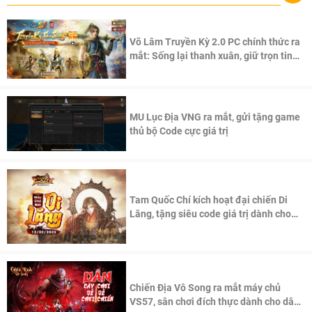
Võ Lâm Truyền Kỳ 2.0 PC chính thức ra
mắt: Sống lại thanh xuân, giữ trọn tinh
thần Võ Lâm
MU Lục Địa VNG ra mắt, gửi tặng game
thủ bộ Code cực giá trị
Tam Quốc Chí kích hoạt đại chiến Di
Lăng, tặng siêu code giá trị dành cho
100 độc giả đầu tiên.
Chiến Địa Vô Song ra mắt máy chủ
VS57, sân chơi đích thực dành cho dân