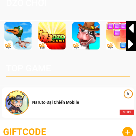
DZO CHƠI
cầu, theo giấy phép chính thức từ công ty game Nhật Bản
Pocketpair, Inc.
TOP GAME
5
Naruto Đại Chiến Mobile
MOBI
GIFTCODE
+