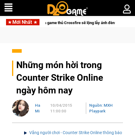
Mới Nhất
 của game thủ Crossfire sẽ lộng lẫy ánh đèn với Kho Báu Hoàng Gia Sapphire 
Những món hời trong
Counter Strike Online
ngày hôm nay
Ha
10/04/2015
Nguồn: MXH
Mi
11:00:00
Playpark
Vắng người chơi - Counter Strike Online thông báo