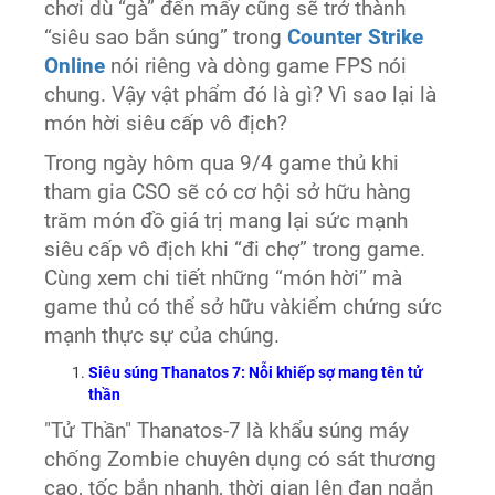
chơi dù “gà” đến mấy cũng sẽ trở thành
“siêu sao bắn súng” trong
Counter Strike
Online
nói riêng và dòng game FPS nói
chung. Vậy vật phẩm đó là gì? Vì sao lại là
món hời siêu cấp vô địch?
Trong ngày hôm qua 9/4 game thủ khi
tham gia CSO sẽ có cơ hội sở hữu hàng
trăm món đồ giá trị mang lại sức mạnh
siêu cấp vô địch khi “đi chợ” trong game.
Cùng xem chi tiết những “món hời” mà
game thủ có thể sở hữu vàkiểm chứng sức
mạnh thực sự của chúng.
Siêu súng Thanatos 7: Nỗi khiếp sợ mang tên tử
thần
"Tử Thần" Thanatos-7 là khẩu súng máy
chống Zombie chuyên dụng có sát thương
cao, tốc bắn nhanh, thời gian lên đạn ngắn