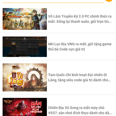
Võ Lâm Truyền Kỳ 2.0 PC chính thức ra
mắt: Sống lại thanh xuân, giữ trọn tinh
thần Võ Lâm
MU Lục Địa VNG ra mắt, gửi tặng game
thủ bộ Code cực giá trị
Tam Quốc Chí kích hoạt đại chiến Di
Lăng, tặng siêu code giá trị dành cho
100 độc giả đầu tiên.
Chiến Địa Vô Song ra mắt máy chủ
VS57, sân chơi đích thực dành cho dân