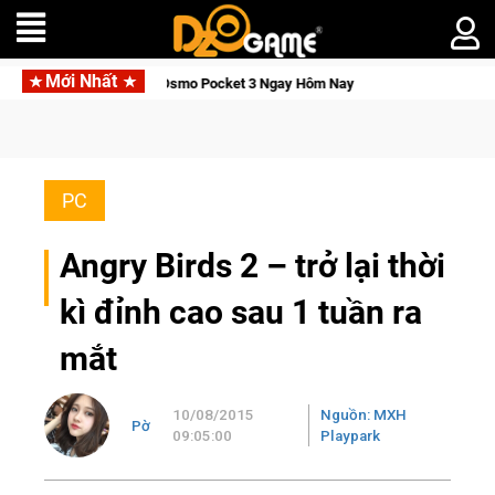
Mới Nhất
h, Săn DJI Osmo Pocket 3 Ngay Hôm Nay
Lineage W – Quyền l
PC
Angry Birds 2 – trở lại thời
kì đỉnh cao sau 1 tuần ra
mắt
10/08/2015
Nguồn: MXH
Pờ
09:05:00
Playpark