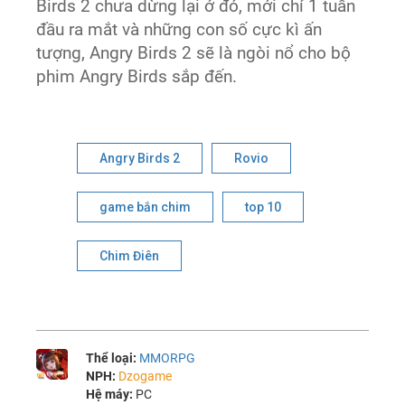
Birds 2 chưa dừng lại ở đó, mới chỉ 1 tuần
đầu ra mắt và những con số cực kì ấn
tượng, Angry Birds 2 sẽ là ngòi nổ cho bộ
phim Angry Birds sắp đến.
Angry Birds 2
Rovio
game bắn chim
top 10
Chim Điên
Thể loại:
MMORPG
NPH:
Dzogame
Hệ máy:
PC