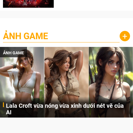
cày
ẢNH GAME
+
ẢNH GAME
Lala Croft vừa nóng vừa xinh dưới nét vẽ của
AI
Cùng đến với những hình ảnh Lala Croft của Tomb Raider dưới nét vẽ của AI. Một cô nàng xinh đẹp, nóng bỏng nhưng cũng rắn rỏi và mạnh mẽ.