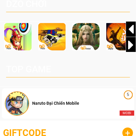
DZO CHƠI
cầu, theo giấy phép chính thức từ công ty game Nhật Bản
Pocketpair, Inc.
TOP GAME
5
Naruto Đại Chiến Mobile
MOBI
GIFTCODE
+