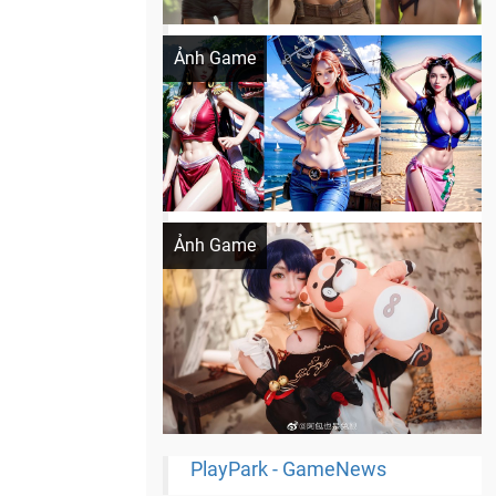
Khi AI Cosplay gái đẹp One Piece
Ảnh Game
Cosplay Xiangling siêu cute
Ảnh Game
PlayPark - GameNews