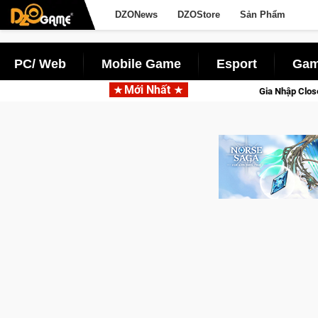
DZONews
DZOStore
Sản Phẩm
PC/ Web
Mobile Game
Esport
Gam
Mới Nhất
d Online
Gia Nhập Closed Beta Norse Saga: Cửu Giới Thức Tỉ