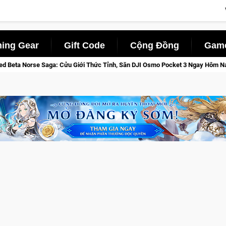
ing Gear
Gift Code
Cộng Đồng
Game
nh, Săn DJI Osmo Pocket 3 Ngay Hôm Nay
Lineage W – Quyền 