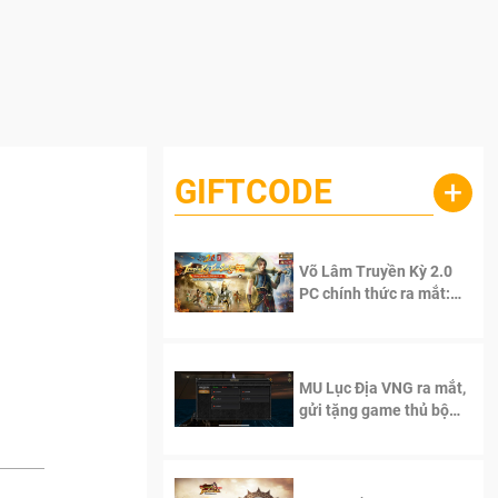
GIFTCODE
+
Võ Lâm Truyền Kỳ 2.0
PC chính thức ra mắt:
Sống lại thanh xuân, giữ
trọn tinh thần Võ Lâm
MU Lục Địa VNG ra mắt,
gửi tặng game thủ bộ
Code cực giá trị