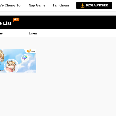
Về Chúng Tôi
Nạp Game
Tài Khoản
 List
lực và tài phú sẽ về tay kẻ đoạt được Vương Quyền thành Kent sắp tới!