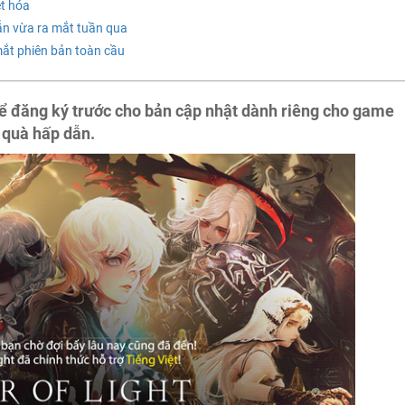
ệt hóa
n vừa ra mắt tuần qua
mắt phiên bản toàn cầu
hể đăng ký trước cho bản cập nhật dành riêng cho game
 quà hấp dẫn.