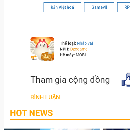
bản Việt hoá
Gamevil
RP
Thể loại:
Nhập vai
NPH:
Dzogame
Hệ máy:
MOBI
Tham gia cộng đồng
BÌNH LUẬN
HOT NEWS