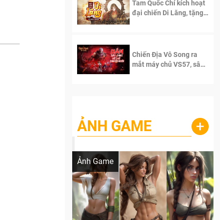
Tam Quốc Chí kích hoạt
đại chiến Di Lăng, tặng
siêu code giá trị dành
cho 100 độc giả đầu
tiên.
Chiến Địa Vô Song ra
mắt máy chủ VS57, sân
chơi đích thực dành cho
dân cày
ẢNH GAME
+
Lala Croft vừa nóng vừa xinh dưới nét vẽ
của AI
Ảnh Game