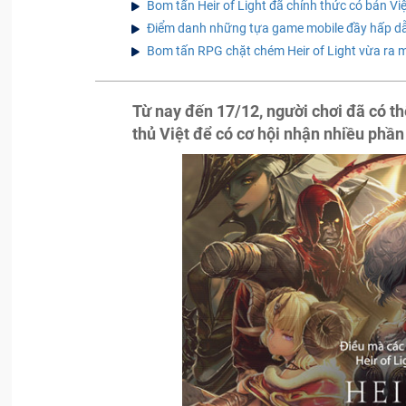
Bom tấn Heir of Light đã chính thức có bản Vi
Điểm danh những tựa game mobile đầy hấp dẫ
Bom tấn RPG chặt chém Heir of Light vừa ra 
Từ nay đến 17/12, người chơi đã có t
thủ Việt để có cơ hội nhận nhiều phần