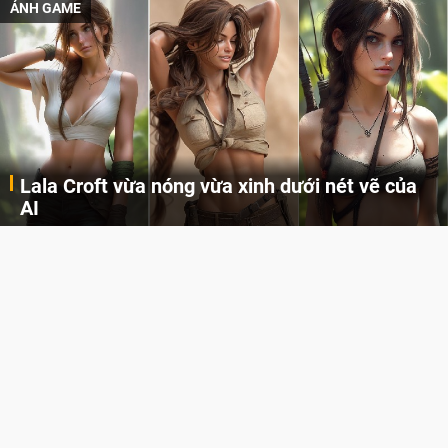
ẢNH GAME
Lala Croft vừa nóng vừa xinh dưới nét vẽ của
AI
Cùng đến với những hình ảnh Lala Croft của Tomb Raider dưới nét vẽ của AI. Một cô nàng xinh đẹp, nóng bỏng nhưng cũng rắn rỏi và mạnh mẽ.