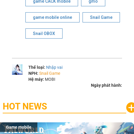
game CACK mobile
gmo
game mobile online
Snail Game
Snail OBOX
Thể loại:
Nhập vai
NPH:
Snail Game
Hệ máy:
MOBI
Ngày phát hành:
HOT NEWS
Game mobile