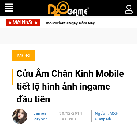
Mới Nhất
, Săn DJI Osmo Pocket 3 Ngay Hôm Nay
Lineage W – Quyền lực
MOBI
Cửu Âm Chân Kinh Mobile
tiết lộ hình ảnh ingame
đầu tiên
James
30/12/2014
Nguồn: MXH
Raynor
19:00:00
Playpark