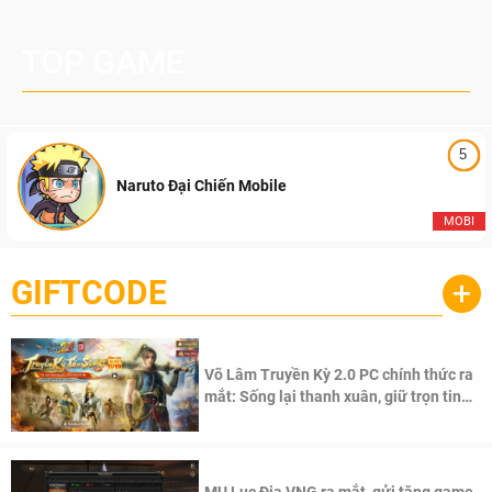
TOP GAME
5
Naruto Đại Chiến Mobile
MOBI
GIFTCODE
+
Võ Lâm Truyền Kỳ 2.0 PC chính thức ra
mắt: Sống lại thanh xuân, giữ trọn tinh
thần Võ Lâm