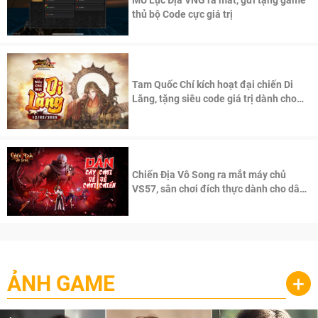
MU Lục Địa VNG ra mắt, gửi tặng game
thủ bộ Code cực giá trị
Tam Quốc Chí kích hoạt đại chiến Di
Lăng, tặng siêu code giá trị dành cho
100 độc giả đầu tiên.
Chiến Địa Vô Song ra mắt máy chủ
VS57, sân chơi đích thực dành cho dân
cày
ẢNH GAME
+