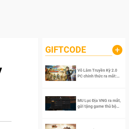
GIFTCODE
+
y
Võ Lâm Truyền Kỳ 2.0
PC chính thức ra mắt:
Sống lại thanh xuân, giữ
trọn tinh thần Võ Lâm
MU Lục Địa VNG ra mắt,
gửi tặng game thủ bộ
Code cực giá trị