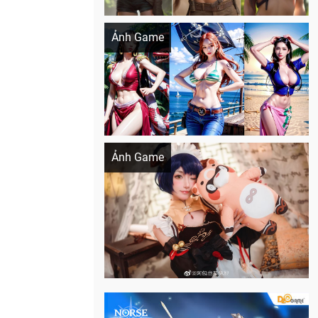
Khi AI Cosplay gái đẹp One Piece
Ảnh Game
Cosplay Xiangling siêu cute
Ảnh Game