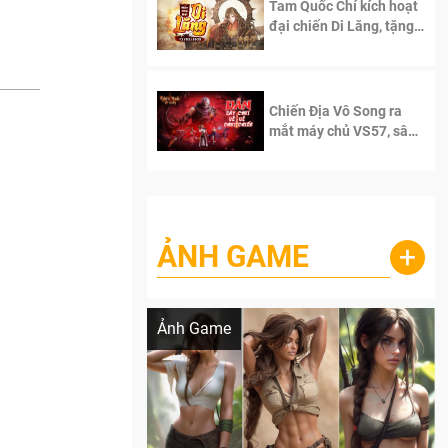
Tam Quốc Chí kích hoạt
đại chiến Di Lăng, tặng
siêu code giá trị dành
cho 100 độc giả đầu
tiên.
Chiến Địa Vô Song ra
mắt máy chủ VS57, sân
chơi đích thực dành cho
dân cày
ẢNH GAME
+
Lala Croft vừa nóng vừa xinh dưới nét vẽ
của AI
Ảnh Game