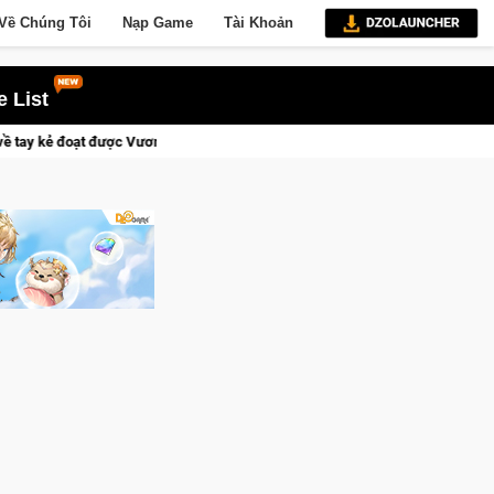
Về Chúng Tôi
Nạp Game
Tài Khoản
 List
ền thành Kent sắp tới!
Medal Hunter: Game bắn súng PvP tọa đ