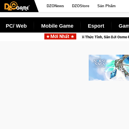
DZONews
DZOStore
Sản Phẩm
PC/ Web
Mobile Game
Esport
Gam
Mới Nhất
Norse Saga: Cửu Giới Thức Tỉnh, Săn DJI Osmo Pocket 3 Ngay Hôm Nay