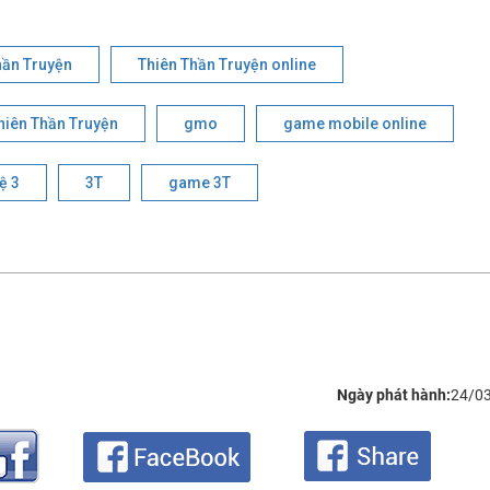
hần Truyện
Thiên Thần Truyện online
iên Thần Truyện
gmo
game mobile online
ệ 3
3T
game 3T
Ngày phát hành:
24/0