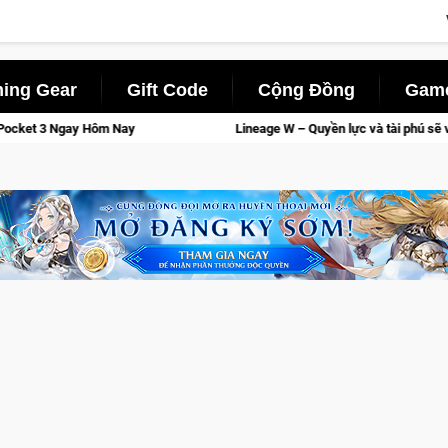
ing Gear
Gift Code
Cộng Đồng
Game
Lineage W – Quyền lực và tài phú sẽ về tay kẻ đoạt được Vương Quy