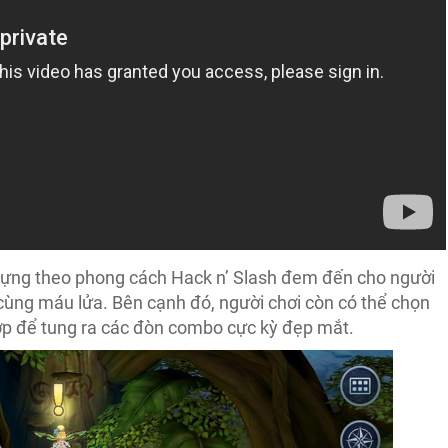
dựng theo phong cách Hack n’ Slash đem đến cho người
cùng máu lửa. Bên cạnh đó, người chơi còn có thể chọn
hợp để tung ra các đòn combo cực kỳ đẹp mắt.