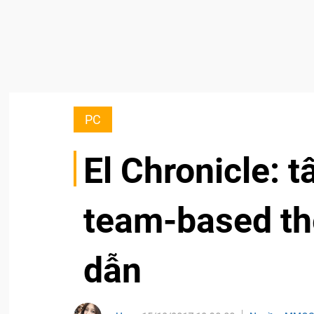
PC
El Chronicle: t
team-based th
dẫn