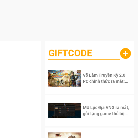
GIFTCODE
+
Võ Lâm Truyền Kỳ 2.0
PC chính thức ra mắt:
Sống lại thanh xuân, giữ
trọn tinh thần Võ Lâm
MU Lục Địa VNG ra mắt,
gửi tặng game thủ bộ
Code cực giá trị