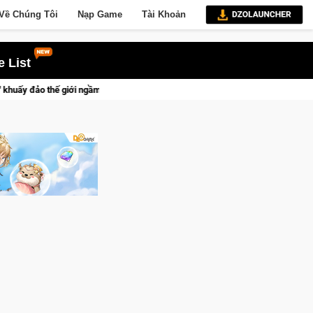
Về Chúng Tôi
Nạp Game
Tài Khoản
 List
at Mafia
Trang bị