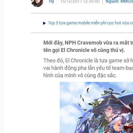
Hy
15/12/2017 12:30:00
Nguồn: MMOS
Top 5 tựa game mobile miễn phí cực hot vừa r
Mới đây, NPH Cravemob vừa ra mắt t
tên gọi El Chronicle vô cùng thú vị.
Theo đó, El Chronicle là tựa game sở h
vai hành động pha lẫn yếu tố team-bas
hình của mình vô cùng đặc sắc.