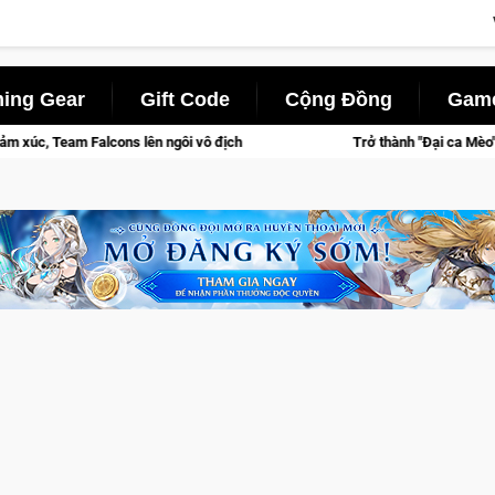
ing Gear
Gift Code
Cộng Đồng
Game
 địch
Trở thành "Đại ca Mèo" khuấy đảo thế giới ngầm trong C