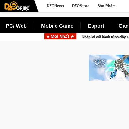
DZONews
DZOStore
Sản Phẩm
PC/ Web
Mobile Game
Esport
Gam
Mới Nhất
FVL 2026 Mùa 2 khép lại với hành trình đầy cảm xúc, Team Falcons lên ngôi vô