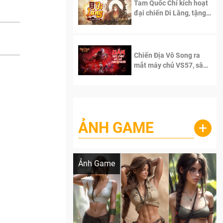
Tam Quốc Chí kích hoạt
đại chiến Di Lăng, tặng
siêu code giá trị dành
cho 100 độc giả đầu
tiên.
Chiến Địa Vô Song ra
mắt máy chủ VS57, sân
chơi đích thực dành cho
dân cày
ẢNH GAME
+
Lala Croft vừa nóng vừa xinh dưới nét vẽ
của AI
Ảnh Game