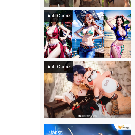
Khi AI Cosplay gái đẹp One Piece
Ảnh Game
Cosplay Xiangling siêu cute
Ảnh Game