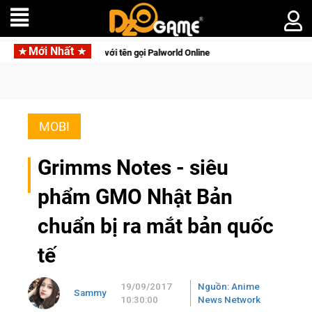
Mới Nhất
ên di động với tên gọi Palworld Online
Gia Nhập Closed Beta 
MOBI
Grimms Notes - siêu
phẩm GMO Nhật Bản
chuẩn bị ra mắt bản quốc
tế
19/09/2017
Nguồn: Anime
Sammy
10:30:00
News Network