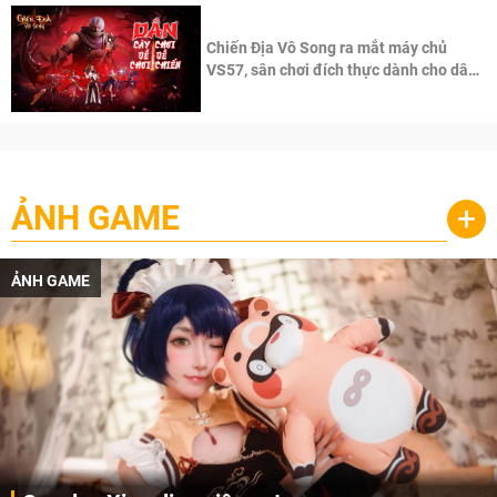
Chiến Địa Vô Song ra mắt máy chủ
VS57, sân chơi đích thực dành cho dân
cày
ẢNH GAME
+
ẢNH GAME