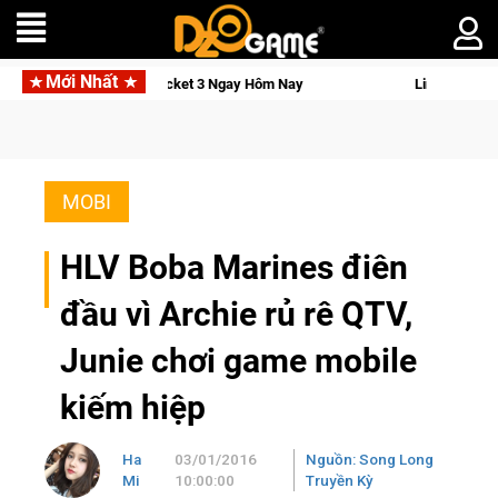
Mới Nhất
 Pocket 3 Ngay Hôm Nay
Lineage W – Quyền lực và tài phú sẽ 
MOBI
HLV Boba Marines điên
đầu vì Archie rủ rê QTV,
Junie chơi game mobile
kiếm hiệp
Ha
03/01/2016
Nguồn: Song Long
Mi
10:00:00
Truyền Kỳ