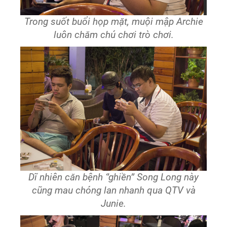
Trong suốt buổi họp mặt, muội mập Archie
luôn chăm chú chơi trò chơi.
Dĩ nhiên căn bệnh ‘’ghiền’’ Song Long này
cũng mau chóng lan nhanh qua QTV và
Junie.