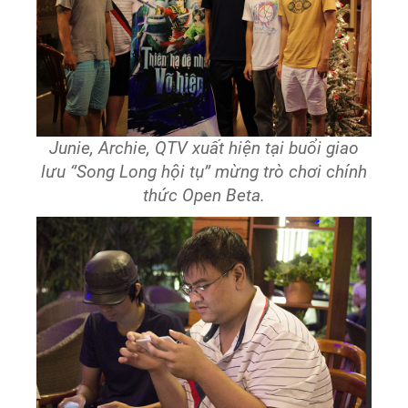
Junie, Archie, QTV xuất hiện tại buổi giao
lưu ‘’Song Long hội tụ’’ mừng trò chơi chính
thức Open Beta.