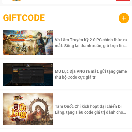
GIFTCODE
+
Võ Lâm Truyền Kỳ 2.0 PC chính thức ra
mắt: Sống lại thanh xuân, giữ trọn tinh
thần Võ Lâm
MU Lục Địa VNG ra mắt, gửi tặng game
thủ bộ Code cực giá trị
Tam Quốc Chí kích hoạt đại chiến Di
Lăng, tặng siêu code giá trị dành cho
100 độc giả đầu tiên.