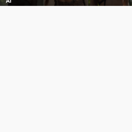
AI
Cùng đến với những hình ảnh Lala Croft của Tomb Raider dưới nét vẽ của AI. Một cô nàng xinh đẹp, nóng bỏng nhưng cũng rắn rỏi và mạnh mẽ.