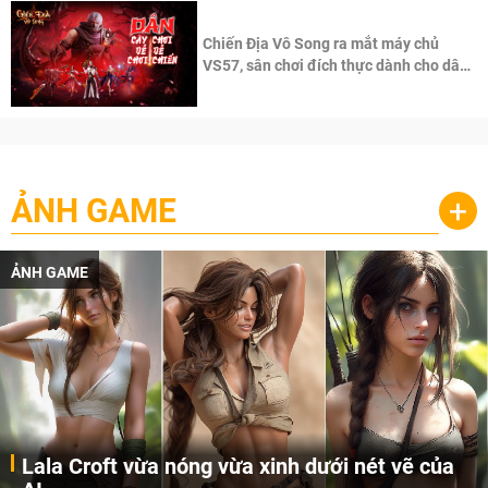
Chiến Địa Vô Song ra mắt máy chủ
VS57, sân chơi đích thực dành cho dân
cày
ẢNH GAME
+
ẢNH GAME
Lala Croft vừa nóng vừa xinh dưới nét vẽ của