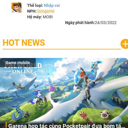
Thể loại:
Nhập vai
NPH:
Dzogame
Hệ máy:
MOBI
Ngày phát hành:
24/03/2022
HOT NEWS
Game mobile
Garena hợp tác cùng Pocketpair đưa bom tấn