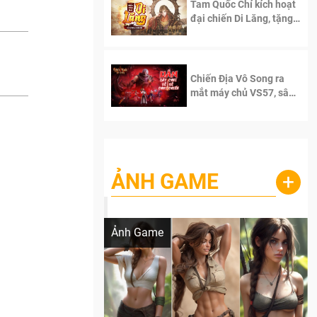
Tam Quốc Chí kích hoạt
đại chiến Di Lăng, tặng
siêu code giá trị dành
cho 100 độc giả đầu
tiên.
Chiến Địa Vô Song ra
mắt máy chủ VS57, sân
chơi đích thực dành cho
dân cày
ẢNH GAME
+
Lala Croft vừa nóng vừa xinh dưới nét vẽ
của AI
Ảnh Game