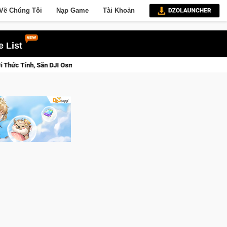
Về Chúng Tôi
Nạp Game
Tài Khoản
 List
gay Hôm Nay
Lineage W – Quyền lực và tài phú sẽ về tay kẻ đ