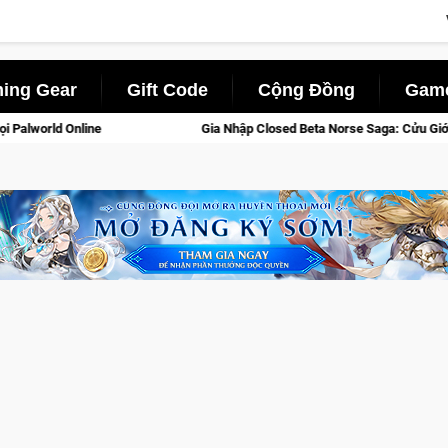
ing Gear
Gift Code
Cộng Đồng
Game
Nhập Closed Beta Norse Saga: Cửu Giới Thức Tỉnh, Săn DJI Osmo Pocket 3 N