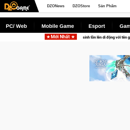
DZONews
DZOStore
Sản Phẩm
PC/ Web
Mobile Game
Esport
Gam
Mới Nhất
săn thú sinh tồn lên di động với tên gọi Palworld Online
Gia 