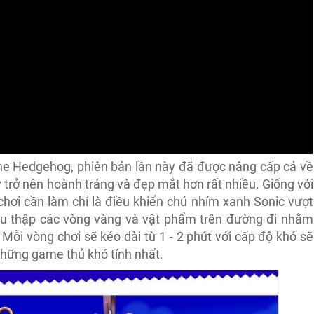
the Hedgehog, phiên bản lần này đã được nâng cấp cả về
trở nên hoành tráng và đẹp mắt hơn rất nhiều. Giống với
chơi cần làm chỉ là điều khiển chú nhím xanh Sonic vượt
hu thập các vòng vàng và vật phẩm trên đường đi nhằm
 Mỗi vòng chơi sẽ kéo dài từ 1 - 2 phút với cấp độ khó sẽ
những game thủ khó tính nhất.