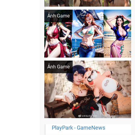
Khi AI Cosplay gái đẹp One Piece
Ảnh Game
Cosplay Xiangling siêu cute
Ảnh Game
PlayPark - GameNews