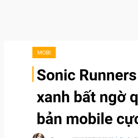
MOBI
Sonic Runners
xanh bất ngờ qu
bản mobile cự