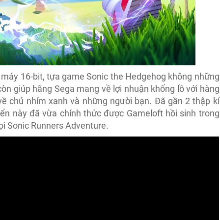
 máy 16-bit, tựa game Sonic the Hedgehog không những
 còn giúp hãng Sega mang về lợi nhuận khổng lồ với hàng
 về chú nhím xanh và những người bạn. Đã gần 2 thập kỉ
iển này đã vừa chính thức được Gameloft hồi sinh trong
ọi Sonic Runners Adventure.