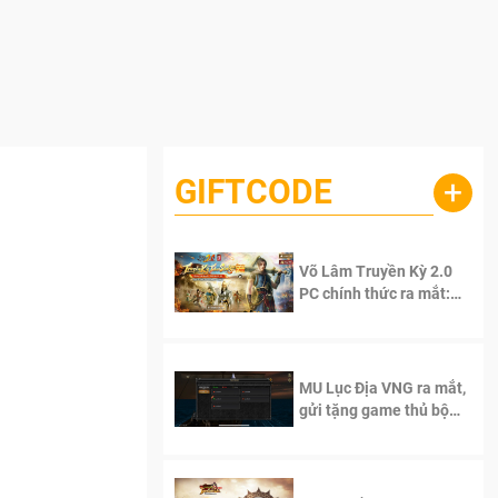
GIFTCODE
+
Võ Lâm Truyền Kỳ 2.0
PC chính thức ra mắt:
Sống lại thanh xuân, giữ
trọn tinh thần Võ Lâm
MU Lục Địa VNG ra mắt,
gửi tặng game thủ bộ
Code cực giá trị