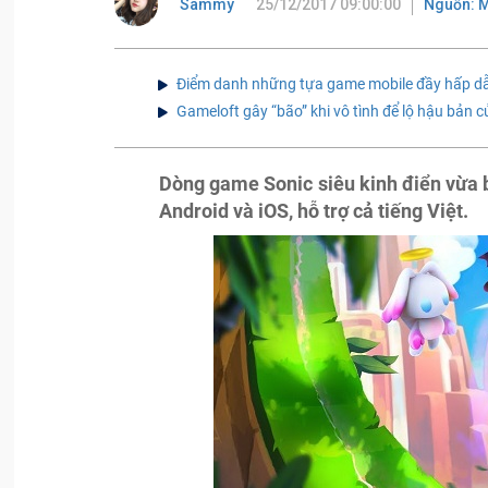
Sammy
25/12/2017 09:00:00
Nguồn: 
Điểm danh những tựa game mobile đầy hấp dẫ
Gameloft gây “bão” khi vô tình để lộ hậu bản 
Dòng game Sonic siêu kinh điển vừa bấ
Android và iOS, hỗ trợ cả tiếng Việt.