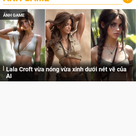
ẢNH GAME
Lala Croft vừa nóng vừa xinh dưới nét vẽ của
AI
Cùng đến với những hình ảnh Lala Croft của Tomb Raider dưới nét vẽ của AI. Một cô nàng xinh đẹp, nóng bỏng nhưng cũng rắn rỏi và mạnh mẽ.