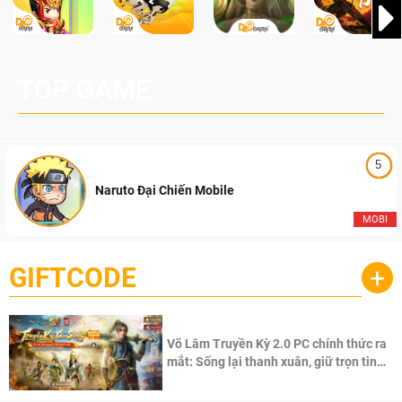
TOP GAME
5
Naruto Đại Chiến Mobile
MOBI
GIFTCODE
+
Võ Lâm Truyền Kỳ 2.0 PC chính thức ra
mắt: Sống lại thanh xuân, giữ trọn tinh
thần Võ Lâm