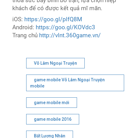
thỏa sức bày binh bố trận, lựa chọn hiệp
khách để có được kết quả mĩ mãn.
iOS:
https://goo.gl/plfQ8M
Android:
https://goo.gl/KOVdc3
Trang chủ
http://vlnt.360game.vn/
Võ Lâm Ngoại Truyện
game mobile Võ Lâm Ngoại Truyện
mobile
game mobile mới
game mobile 2016
Bất Lương Nhân