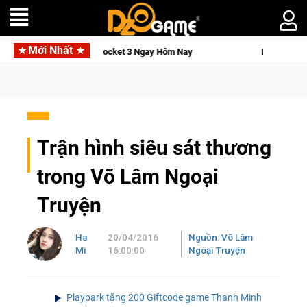
Mới Nhất
 Osmo Pocket 3 Ngay Hôm Nay
Lineage W – Quyền lực và tài p
Trận hình siêu sát thương
trong Võ Lâm Ngoại
Truyện
Ha
20/04/2016
Nguồn: Võ Lâm
Mi
16:00:00
Ngoại Truyện
Playpark tặng 200 Giftcode game Thanh Minh