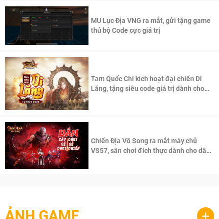
MU Lục Địa VNG ra mắt, gửi tặng game
thủ bộ Code cực giá trị
Tam Quốc Chí kích hoạt đại chiến Di
Lăng, tặng siêu code giá trị dành cho
100 độc giả đầu tiên.
Chiến Địa Vô Song ra mắt máy chủ
VS57, sân chơi đích thực dành cho dân
cày
ẢNH GAME
+