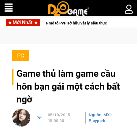
Mới Nhất
 – Game đua xe mô tô PvP sở hữu vật lý siêu thực
Medal Hunt
PC
Game thủ làm game cầu
hôn bạn gái một cách bất
ngờ
05/10/2015
Nguồn: MXH
Pờ
15:00:00
Playpark