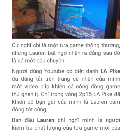
Cứ nghĩ chỉ là một tựa game thông thường,
nhưng Lauren bất ngờ nhận ra đằng sau đó
là cả một câu chuyện.
Người dùng Youtube có biệt danh
LA Pike
đã đăng tải trên trang cá nhân của mình
một video clip khiến cả cộng đồng game
thủ ghen tị. Chỉ trong vòng 2p15 LA Pike đã
khiến cô bạn gái của mình là Lauren cảm
động tột cùng.
Ban đầu
Lauren
chỉ nghĩ mình là người
kiểm tra chất lượng của tựa game mới của