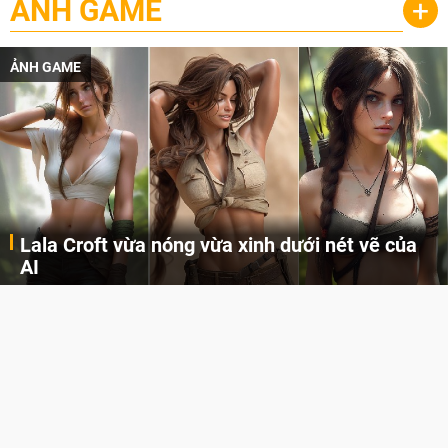
ẢNH GAME
+
ẢNH GAME
Lala Croft vừa nóng vừa xinh dưới nét vẽ của
AI
Cùng đến với những hình ảnh Lala Croft của Tomb Raider dưới nét vẽ của AI. Một cô nàng xinh đẹp, nóng bỏng nhưng cũng rắn rỏi và mạnh mẽ.