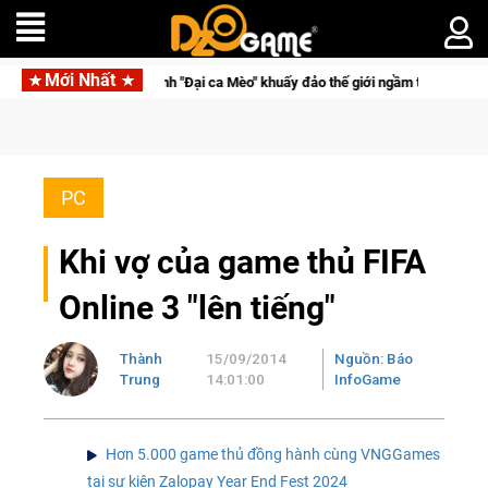
Mới Nhất
ca Mèo" khuấy đảo thế giới ngầm trong Cat Mafia
Trang bị của
PC
Khi vợ của game thủ FIFA
Online 3 "lên tiếng"
Thành
15/09/2014
Nguồn: Báo
Trung
14:01:00
InfoGame
Hơn 5.000 game thủ đồng hành cùng VNGGames
tại sự kiện Zalopay Year End Fest 2024