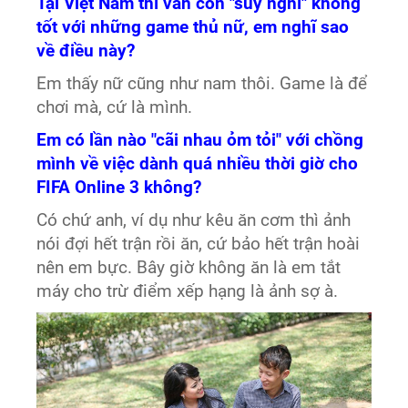
Tại Việt Nam thì vẫn còn "suy nghĩ" không
tốt với những game thủ nữ, em nghĩ sao
về điều này?
Em thấy nữ cũng như nam thôi. Game là để
chơi mà, cứ là mình.
Em có lần nào "cãi nhau ỏm tỏi" với chồng
mình về việc dành quá nhiều thời giờ cho
FIFA Online 3 không?
Có chứ anh, ví dụ như kêu ăn cơm thì ảnh
nói đợi hết trận rồi ăn, cứ bảo hết trận hoài
nên em bực. Bây giờ không ăn là em tắt
máy cho trừ điểm xếp hạng là ảnh sợ à.