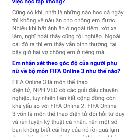
việc học tập không?
Cũng có khi, nhất là những nào học cả ngày
thì không về nấu ăn cho chồng em được.
Nhiều khi bắt ảnh ăn ở ngoài tiệm, xót xa
lắm, nghĩ hoài thấy cũng tội nghiệp. Ngoài
cái đó ra thì em thấy vẫn bình thường, tại
bây giờ hai vợ chồng em ở riêng mà.
Em nhận xét theo góc độ của người phụ
nữ về bộ môn FIFA Online 3 như thế nào?
FIFA Online 3 là môn thể thao
điện tử, NPH VED có các giải đấu chuyên
nghiệp, tuy nhiên liên kết cộng đồng còn
khá yếu so với FIFA Online 2. FIFA Online
3 vốn là môn thể thao điện tử đòi hỏi tư duy
và rèn luyện kỹ thuật cá nhân, nên một số
bạn không biết cái hay của nó rồi quá lạm