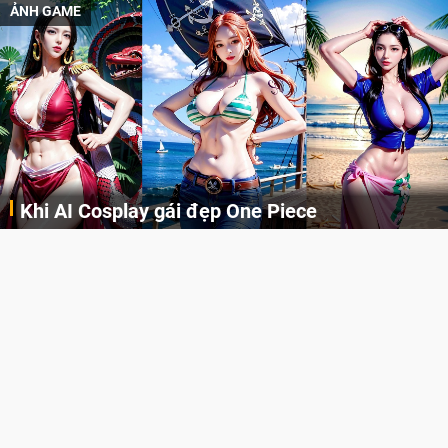
ẢNH GAME
Khi AI Cosplay gái đẹp One Piece
Những cô nàng nóng bỏng Boa Hancock, Nico Robin, Nami, Yamato hay Perona được AI vẽ lại dưới hình thức Cosplay cực kỳ chuẩn chỉnh.