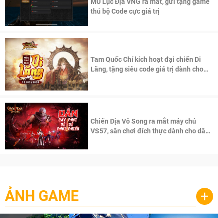
MU Lục Địa VNG ra mắt, gửi tặng game
thủ bộ Code cực giá trị
Tam Quốc Chí kích hoạt đại chiến Di
Lăng, tặng siêu code giá trị dành cho
100 độc giả đầu tiên.
Chiến Địa Vô Song ra mắt máy chủ
VS57, sân chơi đích thực dành cho dân
cày
ẢNH GAME
+