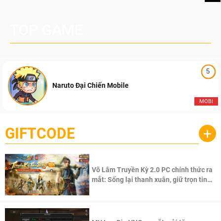
TOP GAME
5
Naruto Đại Chiến Mobile
MOBI
GIFTCODE
+
Võ Lâm Truyền Kỳ 2.0 PC chính thức ra
mắt: Sống lại thanh xuân, giữ trọn tinh
thần Võ Lâm