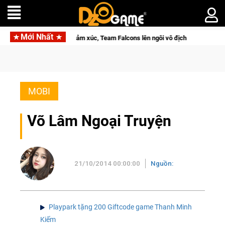
Mới Nhất
với hành trình đầy cảm xúc, Team Falcons lên ngôi vô địch
Tr
MOBI
Võ Lâm Ngoại Truyện
21/10/2014 00:00:00
Nguồn:
Playpark tặng 200 Giftcode game Thanh Minh
Kiếm