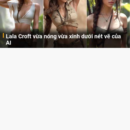
Lala Croft vừa nóng vừa xinh dưới nét vẽ của
AI
Cùng đến với những hình ảnh Lala Croft của Tomb Raider dưới nét vẽ của AI. Một cô nàng xinh đẹp, nóng bỏng nhưng cũng rắn rỏi và mạnh mẽ.