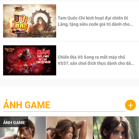
Tam Quốc Chí kích hoạt đại chiến Di
Lăng, tặng siêu code giá trị dành cho
100 độc giả đầu tiên.
Chiến Địa Vô Song ra mắt máy chủ
VS57, sân chơi đích thực dành cho dân
cày
ẢNH GAME
+
ẢNH GAME