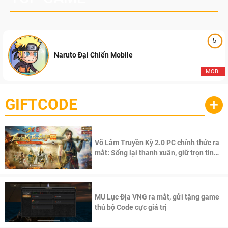
5
Naruto Đại Chiến Mobile
MOBI
GIFTCODE
+
Võ Lâm Truyền Kỳ 2.0 PC chính thức ra
mắt: Sống lại thanh xuân, giữ trọn tinh
thần Võ Lâm
MU Lục Địa VNG ra mắt, gửi tặng game
thủ bộ Code cực giá trị