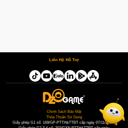
Liên Hệ
Hỗ Trợ
Chính Sách Bảo Mật
Thỏa Thuận Sử Dụng
Giấy phép G1 số: 169/GP-PTTH&TTĐT cấp ngày 07/11/2025 |
Giấy phép G2,3,4 số: 202/GXN-PTTH&TTĐT cấp ngày