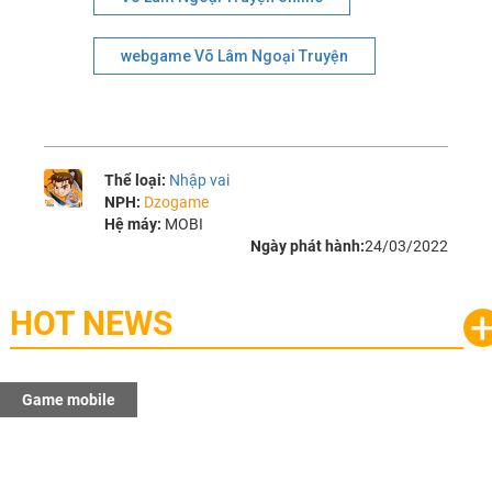
webgame Võ Lâm Ngoại Truyện
Thể loại:
Nhập vai
NPH:
Dzogame
Hệ máy:
MOBI
Ngày phát hành:
24/03/2022
HOT NEWS
e mobile
Gam