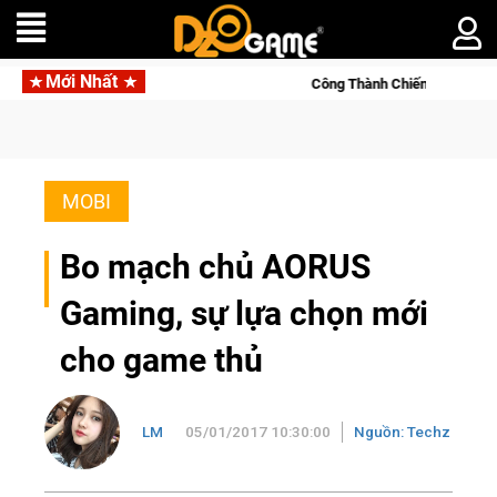
Mới Nhất
Công Thành Chiến Thành Kent trải qua kỳ
MOBI
Bo mạch chủ AORUS
Gaming, sự lựa chọn mới
cho game thủ
LM
05/01/2017 10:30:00
Nguồn: Techz