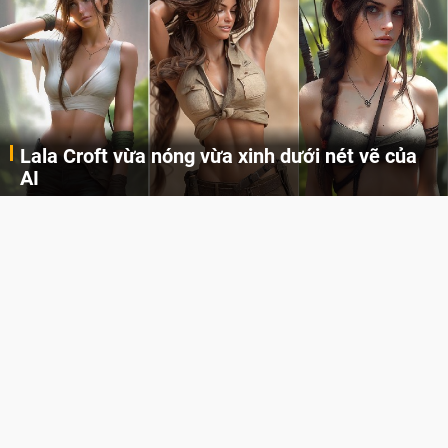
Lala Croft vừa nóng vừa xinh dưới nét vẽ của
AI
Cùng đến với những hình ảnh Lala Croft của Tomb Raider dưới nét vẽ của AI. Một cô nàng xinh đẹp, nóng bỏng nhưng cũng rắn rỏi và mạnh mẽ.