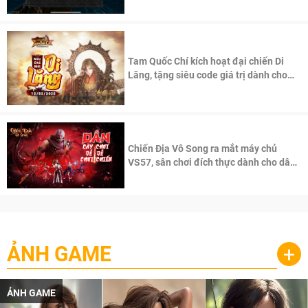
Tam Quốc Chí kích hoạt đại chiến Di
Lăng, tặng siêu code giá trị dành cho
100 độc giả đầu tiên.
Chiến Địa Vô Song ra mắt máy chủ
VS57, sân chơi đích thực dành cho dân
cày
ẢNH GAME
+
ẢNH GAME