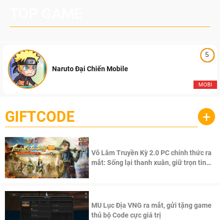
TOP GAME
5
Naruto Đại Chiến Mobile
MOBI
GIFTCODE
+
Võ Lâm Truyền Kỳ 2.0 PC chính thức ra
mắt: Sống lại thanh xuân, giữ trọn tinh
thần Võ Lâm
MU Lục Địa VNG ra mắt, gửi tặng game
thủ bộ Code cực giá trị