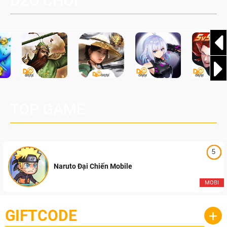
DZO CHƠI
TOP GAME
5
Naruto Đại Chiến Mobile
MOBI
GIFTCODE
+