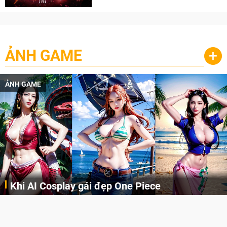
ẢNH GAME
+
ẢNH GAME
Khi AI Cosplay gái đẹp One Piece
Những cô nàng nóng bỏng Boa Hancock, Nico Robin, Nami, Yamato hay Perona được AI vẽ lại dưới hình thức Cosplay cực kỳ chuẩn chỉnh.