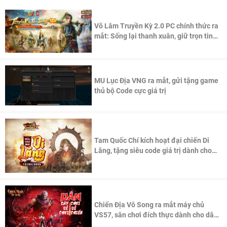
Võ Lâm Truyền Kỳ 2.0 PC chính thức ra
mắt: Sống lại thanh xuân, giữ trọn tinh
thần Võ Lâm
MU Lục Địa VNG ra mắt, gửi tặng game
thủ bộ Code cực giá trị
Tam Quốc Chí kích hoạt đại chiến Di
Lăng, tặng siêu code giá trị dành cho
100 độc giả đầu tiên.
Chiến Địa Vô Song ra mắt máy chủ
VS57, sân chơi đích thực dành cho dân
cày