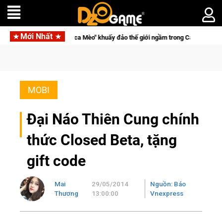
Mới Nhất
Trở thành "Đại ca Mèo" khuấy đảo thế giới ngầm trong Cat Mafia
MOBI
Đại Náo Thiên Cung chính
thức Closed Beta, tặng
gift code
Mai
29/05/2014
Nguồn: Báo
Thương
13:00:00
Vnexpress