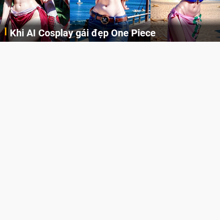
Cosplay Xiangling siêu cute
Cùng thưởng thức những hình ảnh cosplay Xiangling trong Genshin Impact siêu dễ thương của người dùng Weibo "阿包也是兔娘"