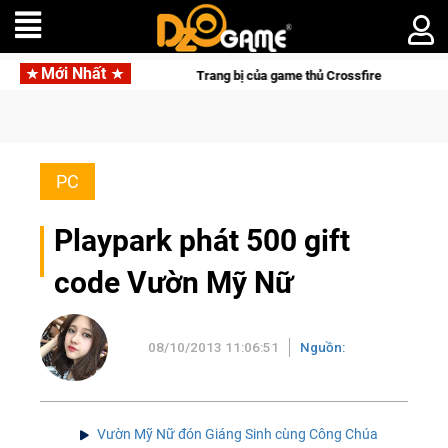
Mới Nhất
Cat Mafia
Trang bị của game thủ Crossfire sẽ lộng lẫy ánh đ
PC
Playpark phát 500 gift
code Vườn Mỹ Nữ
08/10/2013 11:06:51
Nguồn:
Vườn Mỹ Nữ đón Giáng Sinh cùng Công Chúa