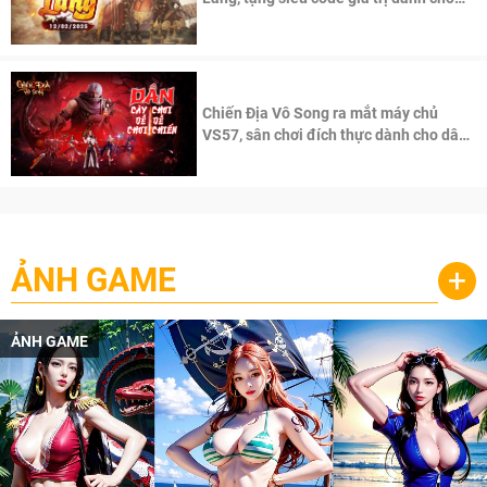
100 độc giả đầu tiên.
Chiến Địa Vô Song ra mắt máy chủ
VS57, sân chơi đích thực dành cho dân
cày
ẢNH GAME
+
ẢNH GAME