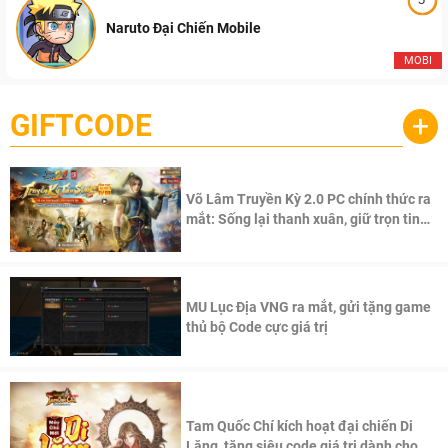
Naruto Đại Chiến Mobile
MOBI
GIFTCODE
+
Võ Lâm Truyền Kỳ 2.0 PC chính thức ra
mắt: Sống lại thanh xuân, giữ trọn tinh
thần Võ Lâm
MU Lục Địa VNG ra mắt, gửi tặng game
thủ bộ Code cực giá trị
Tam Quốc Chí kích hoạt đại chiến Di
Lăng, tặng siêu code giá trị dành cho